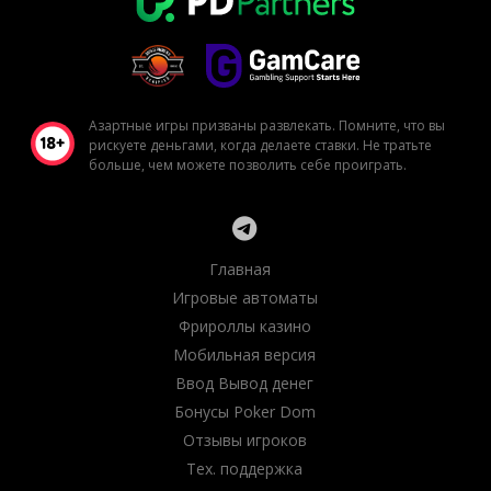
Азартные игры призваны развлекать. Помните, что вы
рискуете деньгами, когда делаете ставки. Не тратьте
больше, чем можете позволить себе проиграть.
Главная
Игровые автоматы
Фрироллы казино
Мобильная версия
Ввод Вывод денег
Бонусы Poker Dom
Отзывы игроков
Тех. поддержка