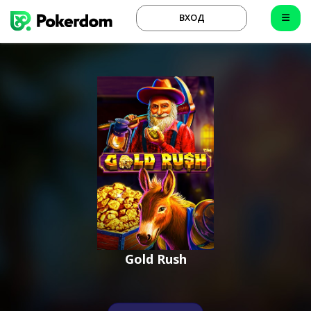
ВХОД
Gold Rush