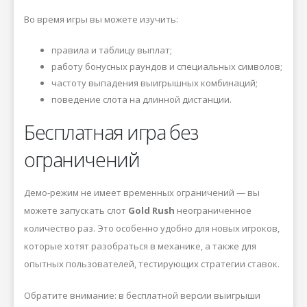
Во время игры вы можете изучить:
правила и таблицу выплат;
работу бонусных раундов и специальных символов;
частоту выпадения выигрышных комбинаций;
поведение слота на длинной дистанции.
Бесплатная игра без
ограничений
Демо-режим не имеет временных ограничений — вы
можете запускать слот
Gold Rush
неограниченное
количество раз. Это особенно удобно для новых игроков,
которые хотят разобраться в механике, а также для
опытных пользователей, тестирующих стратегии ставок.
Обратите внимание: в бесплатной версии выигрыши