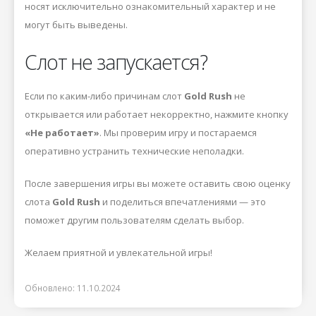
носят исключительно ознакомительный характер и не
могут быть выведены.
Слот не запускается?
Если по каким-либо причинам слот
Gold Rush
не
открывается или работает некорректно, нажмите кнопку
«Не работает»
. Мы проверим игру и постараемся
оперативно устранить технические неполадки.
После завершения игры вы можете оставить свою оценку
слота
Gold Rush
и поделиться впечатлениями — это
поможет другим пользователям сделать выбор.
Желаем приятной и увлекательной игры!
Обновлено:
11.10.2024