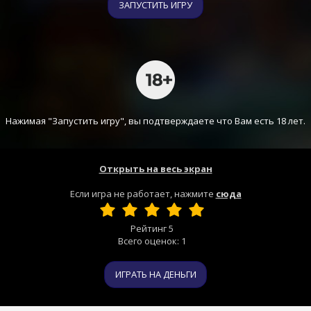
ЗАПУСТИТЬ ИГРУ
Нажимая "Запустить игру", вы подтверждаете что Вам есть 18 лет.
Открыть на весь экран
Если игра не работает, нажмите
сюда
Рейтинг
5
Всего оценок:
1
ИГРАТЬ НА ДЕНЬГИ