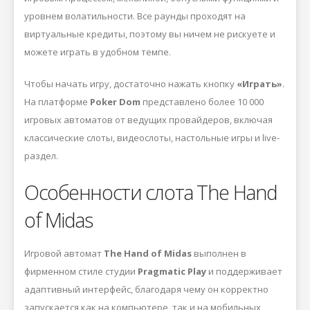
уровнем волатильности. Все раунды проходят на
виртуальные кредиты, поэтому вы ничем не рискуете и
можете играть в удобном темпе.
Чтобы начать игру, достаточно нажать кнопку
«Играть»
.
На платформе
Poker Dom
представлено более 10 000
игровых автоматов от ведущих провайдеров, включая
классические слоты, видеослоты, настольные игры и live-
раздел.
Особенности слота The Hand
of Midas
Игровой автомат
The Hand of Midas
выполнен в
фирменном стиле студии
Pragmatic Play
и поддерживает
адаптивный интерфейс, благодаря чему он корректно
запускается как на компьютере, так и на мобильных