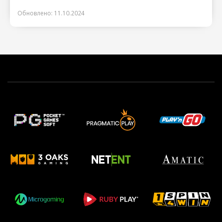
Обновлено:
11.10.2024