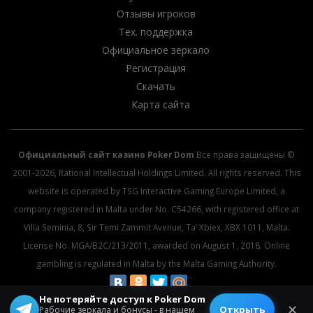
Отзывы игроков
Тех. поддержка
Официальное зеркало
Регистрация
Скачать
Карта сайта
Официальный сайт казино Poker Dom
Все права защищены ©
2001-2026, Rational Intellectual Holdings Limited. All rights reserved. This
website is operated by TSG Interactive Gaming Europe Limited, a
company registered in Malta under No. C54266, with registered office at
Villa Seminia, 8, Sir Temi Zammit Avenue, Ta’ Xbiex, XBX 1011, Malta.
License No. MGA/B2C/213/2011, awarded on August 1, 2018. Online
gambling is regulated in Malta by the Malta Gaming Authority.
Не потеряйте доступ к Poker Dom
© 2026 All rights reserved.
✕
Открыть
Рабочие зеркала и бонусы - в нашем