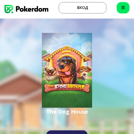
ВХОД
The Dog House