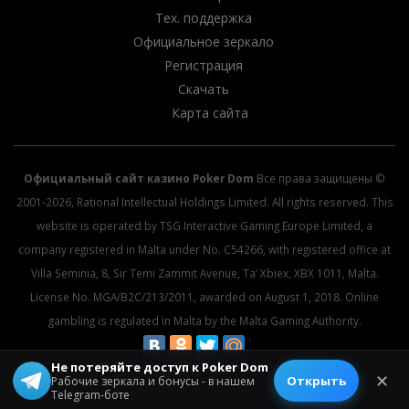
Тех. поддержка
Официальное зеркало
Регистрация
Скачать
Карта сайта
Официальный сайт казино Poker Dom
Все права защищены ©
2001-2026, Rational Intellectual Holdings Limited. All rights reserved. This
website is operated by TSG Interactive Gaming Europe Limited, a
company registered in Malta under No. C54266, with registered office at
Villa Seminia, 8, Sir Temi Zammit Avenue, Ta’ Xbiex, XBX 1011, Malta.
License No. MGA/B2C/213/2011, awarded on August 1, 2018. Online
gambling is regulated in Malta by the Malta Gaming Authority.
Не потеряйте доступ к Poker Dom
© 2026 All rights reserved.
✕
Открыть
Рабочие зеркала и бонусы - в нашем
Telegram-боте