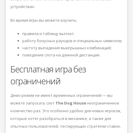
устройствах.
Во время игры вы можете изучить:
правила и таблицу выплат;
работу бонусных раундов и специальных символов;
частоту выпадения выигрышных комбинаций;
поведение слота на длинной дистанции.
Бесплатная игра без
ограничений
Демо-режим не имеет временных ограничений — вы
можете запускать слот
The Dog House
неограниченное
количество раз. Это особенно удобно для новых игроков,
которые хотят разобраться в механике, а также для
опытных пользователей, тестирующих стратегии ставок.