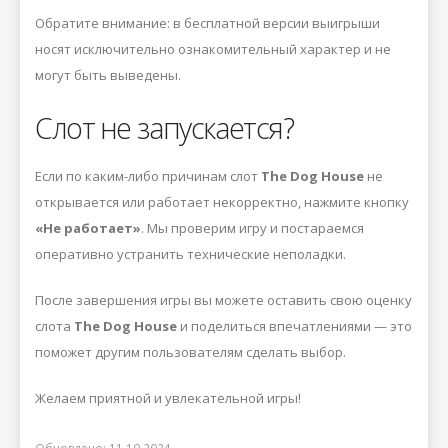
Обратите внимание: в бесплатной версии выигрыши
носят исключительно ознакомительный характер и не
могут быть выведены.
Слот не запускается?
Если по каким-либо причинам слот
The Dog House
не
открывается или работает некорректно, нажмите кнопку
«Не работает»
. Мы проверим игру и постараемся
оперативно устранить технические неполадки.
После завершения игры вы можете оставить свою оценку
слота
The Dog House
и поделиться впечатлениями — это
поможет другим пользователям сделать выбор.
Желаем приятной и увлекательной игры!
Обновлено:
11.10.2024