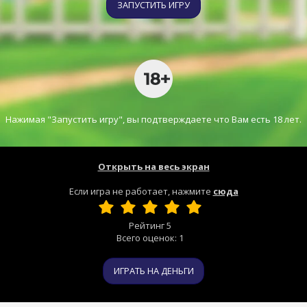
ЗАПУСТИТЬ ИГРУ
Нажимая "Запустить игру", вы подтверждаете что Вам есть 18 лет.
Открыть на весь экран
Если игра не работает, нажмите
сюда
Рейтинг
5
Всего оценок:
1
ИГРАТЬ НА ДЕНЬГИ