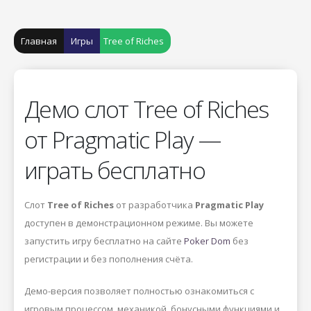
Главная
Игры
Tree of Riches
Демо слот Tree of Riches
от Pragmatic Play —
играть бесплатно
Слот
Tree of Riches
от разработчика
Pragmatic Play
доступен в демонстрационном режиме. Вы можете
запустить игру бесплатно на сайте
Poker Dom
без
регистрации и без пополнения счёта.
Демо-версия позволяет полностью ознакомиться с
игровым процессом, механикой, бонусными функциями и