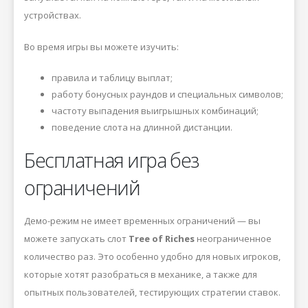
устройствах.
Во время игры вы можете изучить:
правила и таблицу выплат;
работу бонусных раундов и специальных символов;
частоту выпадения выигрышных комбинаций;
поведение слота на длинной дистанции.
Бесплатная игра без
ограничений
Демо-режим не имеет временных ограничений — вы
можете запускать слот
Tree of Riches
неограниченное
количество раз. Это особенно удобно для новых игроков,
которые хотят разобраться в механике, а также для
опытных пользователей, тестирующих стратегии ставок.