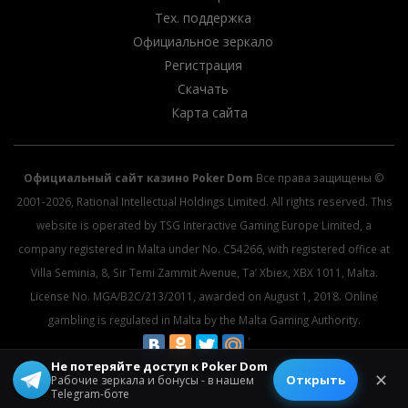
Тех. поддержка
Официальное зеркало
Регистрация
Скачать
Карта сайта
Официальный сайт казино Poker Dom
Все права защищены ©
2001-2026, Rational Intellectual Holdings Limited. All rights reserved. This
website is operated by TSG Interactive Gaming Europe Limited, a
company registered in Malta under No. C54266, with registered office at
Villa Seminia, 8, Sir Temi Zammit Avenue, Ta’ Xbiex, XBX 1011, Malta.
License No. MGA/B2C/213/2011, awarded on August 1, 2018. Online
gambling is regulated in Malta by the Malta Gaming Authority.
Не потеряйте доступ к Poker Dom
© 2026 All rights reserved.
✕
Открыть
Рабочие зеркала и бонусы - в нашем
Telegram-боте