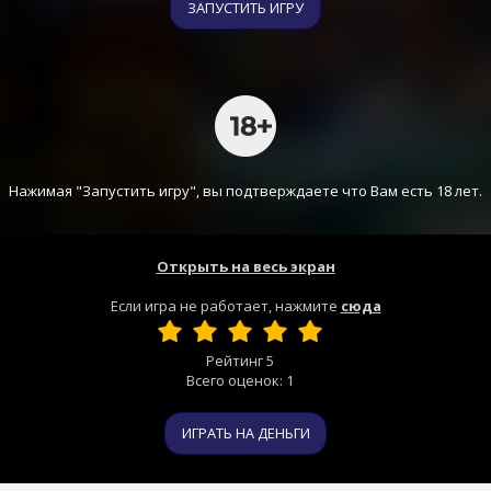
ЗАПУСТИТЬ ИГРУ
Нажимая "Запустить игру", вы подтверждаете что Вам есть 18 лет.
Открыть на весь экран
Если игра не работает, нажмите
сюда
Рейтинг
5
Всего оценок:
1
ИГРАТЬ НА ДЕНЬГИ