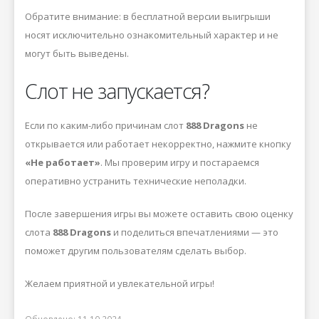
Обратите внимание: в бесплатной версии выигрыши
носят исключительно ознакомительный характер и не
могут быть выведены.
Слот не запускается?
Если по каким-либо причинам слот
888 Dragons
не
открывается или работает некорректно, нажмите кнопку
«Не работает»
. Мы проверим игру и постараемся
оперативно устранить технические неполадки.
После завершения игры вы можете оставить свою оценку
слота
888 Dragons
и поделиться впечатлениями — это
поможет другим пользователям сделать выбор.
Желаем приятной и увлекательной игры!
Обновлено:
11.10.2024