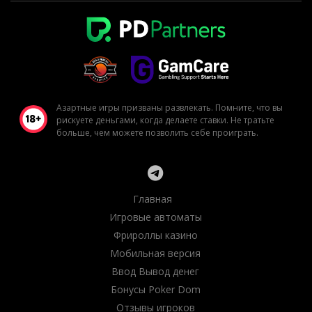
Азартные игры призваны развлекать. Помните, что вы
рискуете деньгами, когда делаете ставки. Не тратьте
больше, чем можете позволить себе проиграть.
Главная
Игровые автоматы
Фрироллы казино
Мобильная версия
Ввод Вывод денег
Бонусы Poker Dom
Отзывы игроков