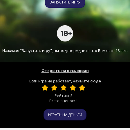
ЗАПУСТИТЬ ИГРУ
Нажимая "Запустить игру", вы подтверждаете что Вам есть 18 лет.
Открыть на весь экран
Если игра не работает, нажмите
сюда
Рейтинг
5
Всего оценок:
1
ИГРАТЬ НА ДЕНЬГИ