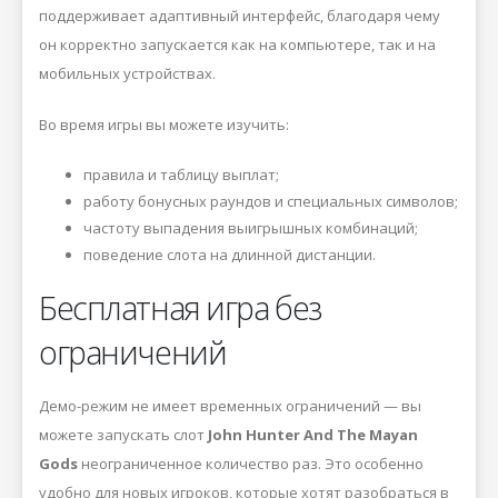
поддерживает адаптивный интерфейс, благодаря чему
он корректно запускается как на компьютере, так и на
мобильных устройствах.
Во время игры вы можете изучить:
правила и таблицу выплат;
работу бонусных раундов и специальных символов;
частоту выпадения выигрышных комбинаций;
поведение слота на длинной дистанции.
Бесплатная игра без
ограничений
Демо-режим не имеет временных ограничений — вы
можете запускать слот
John Hunter And The Mayan
Gods
неограниченное количество раз. Это особенно
удобно для новых игроков, которые хотят разобраться в