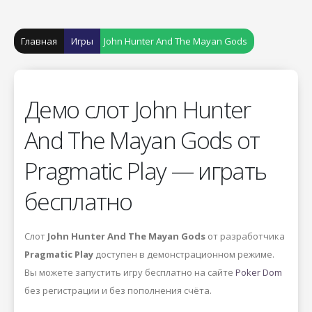
Главная
Игры
John Hunter And The Mayan Gods
Демо слот John Hunter
And The Mayan Gods от
Pragmatic Play — играть
бесплатно
Слот
John Hunter And The Mayan Gods
от разработчика
Pragmatic Play
доступен в демонстрационном режиме.
Вы можете запустить игру бесплатно на сайте
Poker Dom
без регистрации и без пополнения счёта.