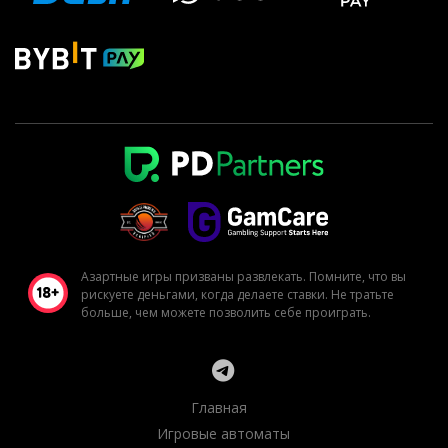
Азартные игры призваны развлекать. Помните, что вы
рискуете деньгами, когда делаете ставки. Не тратьте
больше, чем можете позволить себе проиграть.
Главная
Игровые автоматы