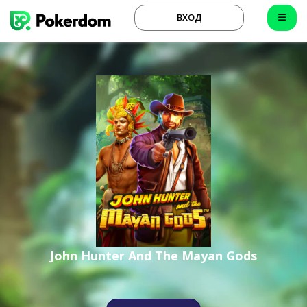
ВХОД
John Hunter And The Mayan Gods