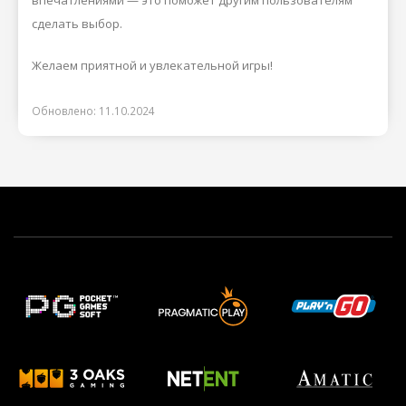
сделать выбор.
Желаем приятной и увлекательной игры!
Обновлено:
11.10.2024