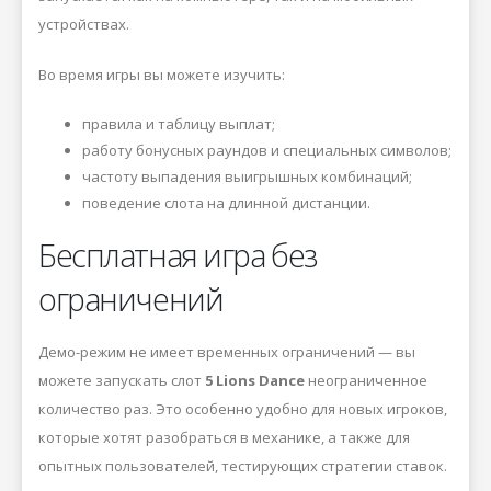
устройствах.
Во время игры вы можете изучить:
правила и таблицу выплат;
работу бонусных раундов и специальных символов;
частоту выпадения выигрышных комбинаций;
поведение слота на длинной дистанции.
Бесплатная игра без
ограничений
Демо-режим не имеет временных ограничений — вы
можете запускать слот
5 Lions Dance
неограниченное
количество раз. Это особенно удобно для новых игроков,
которые хотят разобраться в механике, а также для
опытных пользователей, тестирующих стратегии ставок.