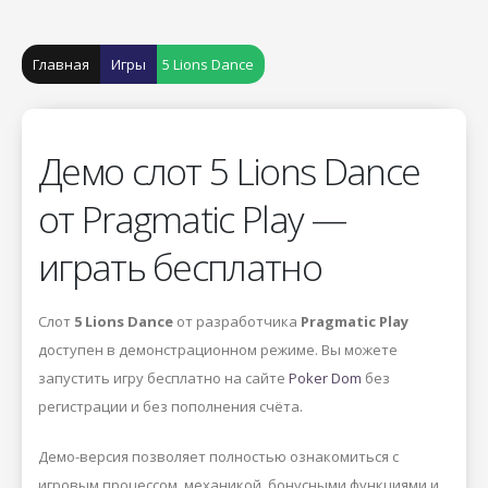
Главная
Игры
5 Lions Dance
Демо слот 5 Lions Dance
от Pragmatic Play —
играть бесплатно
Слот
5 Lions Dance
от разработчика
Pragmatic Play
доступен в демонстрационном режиме. Вы можете
запустить игру бесплатно на сайте
Poker Dom
без
регистрации и без пополнения счёта.
Демо-версия позволяет полностью ознакомиться с
игровым процессом, механикой, бонусными функциями и