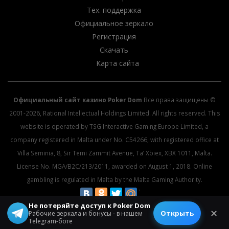
Тех. поддержка
Официальное зеркало
Регистрация
Скачать
Карта сайта
Официальный сайт казино Poker Dom
Все права защищены ©
2001-2026, Rational Intellectual Holdings Limited. All rights reserved. This
website is operated by TSG Interactive Gaming Europe Limited, a
company registered in Malta under No. C54266, with registered office at
Villa Seminia, 8, Sir Temi Zammit Avenue, Ta’ Xbiex, XBX 1011, Malta.
License No. MGA/B2C/213/2011, awarded on August 1, 2018. Online
gambling is regulated in Malta by the Malta Gaming Authority.
Не потеряйте доступ к Poker Dom
© 2026 All rights reserved.
✕
Открыть
Рабочие зеркала и бонусы - в нашем
Telegram-боте