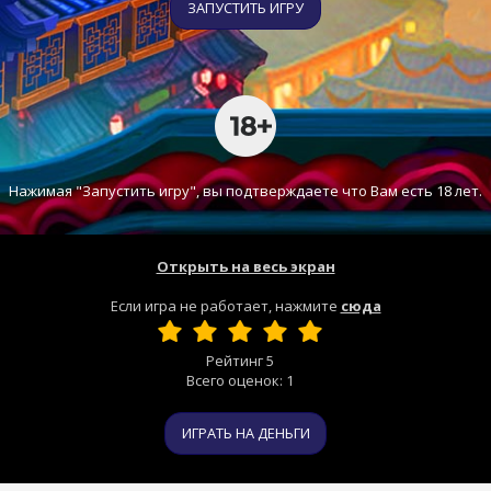
ЗАПУСТИТЬ ИГРУ
Нажимая "Запустить игру", вы подтверждаете что Вам есть 18 лет.
Открыть на весь экран
Если игра не работает, нажмите
сюда
Рейтинг
5
Всего оценок:
1
ИГРАТЬ НА ДЕНЬГИ