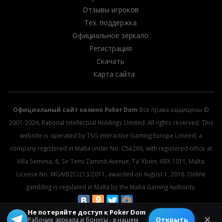
Отзывы игроков
Тех. поддержка
Официальное зеркало
Регистрация
Скачать
Карта сайта
Официальный сайт казино Poker Dom
Все права защищены ©
2001-2026, Rational Intellectual Holdings Limited. All rights reserved. This
website is operated by TSG Interactive Gaming Europe Limited, a
company registered in Malta under No. C54266, with registered office at
Villa Seminia, 8, Sir Temi Zammit Avenue, Ta’ Xbiex, XBX 1011, Malta.
License No. MGA/B2C/213/2011, awarded on August 1, 2018. Online
gambling is regulated in Malta by the Malta Gaming Authority.
Не потеряйте доступ к Poker Dom
© 2026 All rights reserved.
✕
Открыть
Рабочие зеркала и бонусы - в нашем