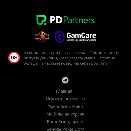
Азартные игры призваны развлекать. Помните, что вы
рискуете деньгами, когда делаете ставки. Не тратьте
больше, чем можете позволить себе проиграть.
Главная
Игровые автоматы
Фрироллы казино
Мобильная версия
Ввод Вывод денег
Бонусы Poker Dom