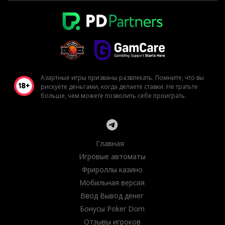
Азартные игры призваны развлекать. Помните, что вы
рискуете деньгами, когда делаете ставки. Не тратьте
больше, чем можете позволить себе проиграть.
Главная
Игровые автоматы
Фрироллы казино
Мобильная версия
Ввод Вывод денег
Бонусы Poker Dom
Отзывы игроков