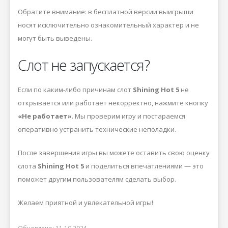
Обратите внимание: в бесплатной версии выигрыши
носят исключительно ознакомительный характер и не
могут быть выведены.
Слот не запускается?
Если по каким-либо причинам слот
Shining Hot 5
не
открывается или работает некорректно, нажмите кнопку
«Не работает»
. Мы проверим игру и постараемся
оперативно устранить технические неполадки.
После завершения игры вы можете оставить свою оценку
слота
Shining Hot 5
и поделиться впечатлениями — это
поможет другим пользователям сделать выбор.
Желаем приятной и увлекательной игры!
Обновлено:
11.10.2024