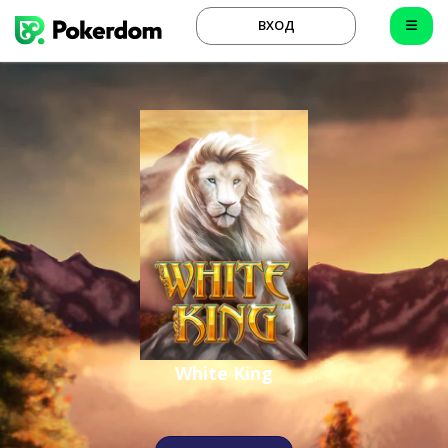
ВХОД
White King