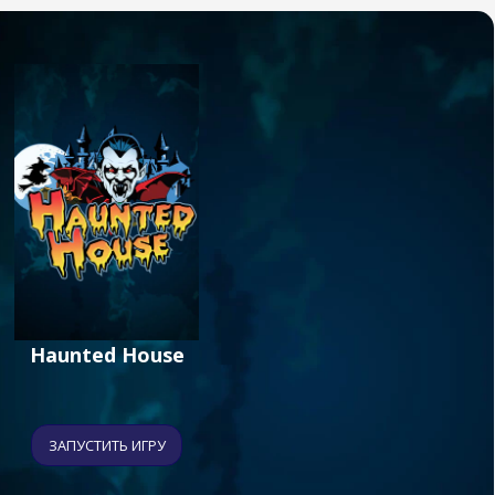
Haunted House
ЗАПУСТИТЬ ИГРУ