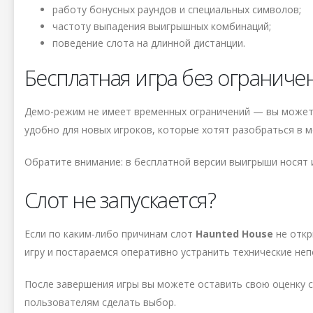
работу бонусных раундов и специальных символов;
частоту выпадения выигрышных комбинаций;
поведение слота на длинной дистанции.
Бесплатная игра без ограниче
Демо-режим не имеет временных ограничений — вы может
удобно для новых игроков, которые хотят разобраться в м
Обратите внимание: в бесплатной версии выигрыши носят 
Слот не запускается?
Если по каким-либо причинам слот
Haunted House
не откр
игру и постараемся оперативно устранить технические неп
После завершения игры вы можете оставить свою оценку 
пользователям сделать выбор.