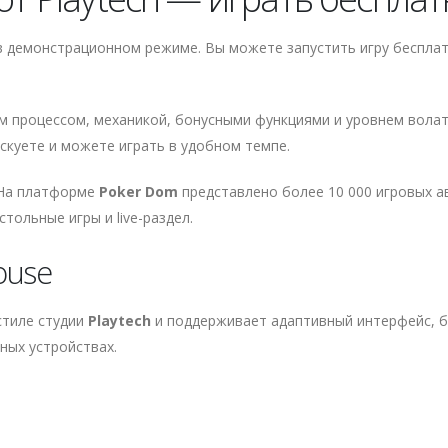
в демонстрационном режиме. Вы можете запустить игру беспла
м процессом, механикой, бонусными функциями и уровнем волат
скуете и можете играть в удобном темпе.
 На платформе
Poker Dom
представлено более 10 000 игровых 
тольные игры и live-раздел.
ouse
тиле студии
Playtech
и поддерживает адаптивный интерфейс, б
ных устройствах.