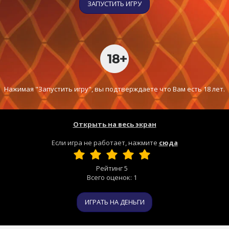
ЗАПУСТИТЬ ИГРУ
Нажимая "Запустить игру", вы подтверждаете что Вам есть 18 лет.
Открыть на весь экран
Если игра не работает, нажмите
сюда
Рейтинг
5
Всего оценок:
1
ИГРАТЬ НА ДЕНЬГИ