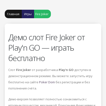
Главная
Игры
Fire Joker
Демо слот Fire Joker от
Play'n GO — играть
бесплатно
Слот
Fire Joker
от разработчика
Play'n GO
доступен в
демонстрационном режиме. Вы можете запустить игру
бесплатно на сайте
Poker Dom
без регистрации и без
пополнения счёта.
Демо-версия позволяет полностью ознакомиться с
игровым процессом, механикой, бонусными функциями и