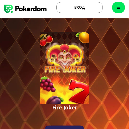
ВХОД
Fire Joker