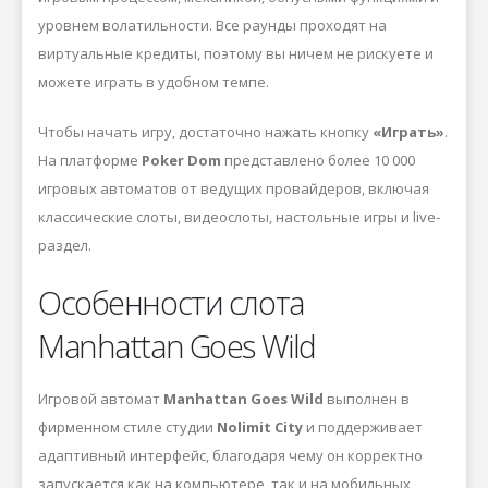
уровнем волатильности. Все раунды проходят на
виртуальные кредиты, поэтому вы ничем не рискуете и
можете играть в удобном темпе.
Чтобы начать игру, достаточно нажать кнопку
«Играть»
.
На платформе
Poker Dom
представлено более 10 000
игровых автоматов от ведущих провайдеров, включая
классические слоты, видеослоты, настольные игры и live-
раздел.
Особенности слота
Manhattan Goes Wild
Игровой автомат
Manhattan Goes Wild
выполнен в
фирменном стиле студии
Nolimit City
и поддерживает
адаптивный интерфейс, благодаря чему он корректно
запускается как на компьютере, так и на мобильных