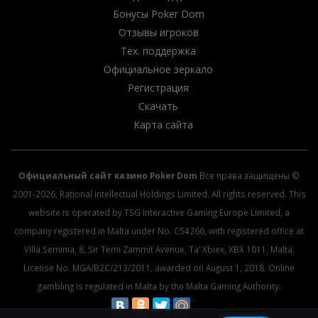
Бонусы Poker Dom
Отзывы игроков
Тех. поддержка
Официальное зеркало
Регистрация
Скачать
Карта сайта
Официальный сайт казино Poker Dom
Все права защищены ©
2001-2026, Rational Intellectual Holdings Limited. All rights reserved. This
website is operated by TSG Interactive Gaming Europe Limited, a
company registered in Malta under No. C54266, with registered office at
Villa Seminia, 8, Sir Temi Zammit Avenue, Ta’ Xbiex, XBX 1011, Malta.
License No. MGA/B2C/213/2011, awarded on August 1, 2018. Online
gambling is regulated in Malta by the Malta Gaming Authority.