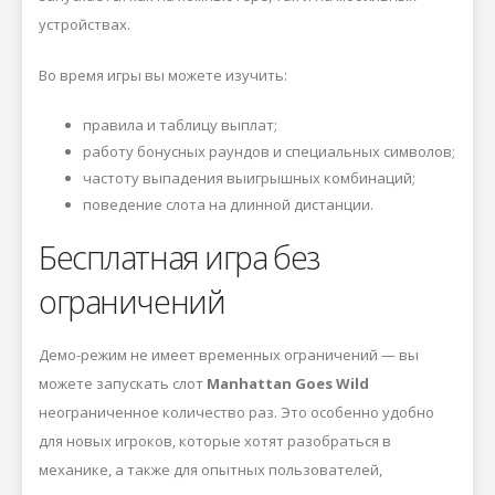
устройствах.
Во время игры вы можете изучить:
правила и таблицу выплат;
работу бонусных раундов и специальных символов;
частоту выпадения выигрышных комбинаций;
поведение слота на длинной дистанции.
Бесплатная игра без
ограничений
Демо-режим не имеет временных ограничений — вы
можете запускать слот
Manhattan Goes Wild
неограниченное количество раз. Это особенно удобно
для новых игроков, которые хотят разобраться в
механике, а также для опытных пользователей,