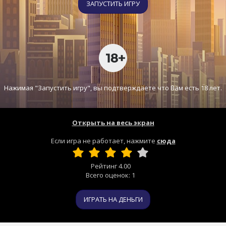
ЗАПУСТИТЬ ИГРУ
Нажимая "Запустить игру", вы подтверждаете что Вам есть 18 лет.
Открыть на весь экран
Если игра не работает, нажмите
сюда
Рейтинг
4.00
Всего оценок:
1
ИГРАТЬ НА ДЕНЬГИ