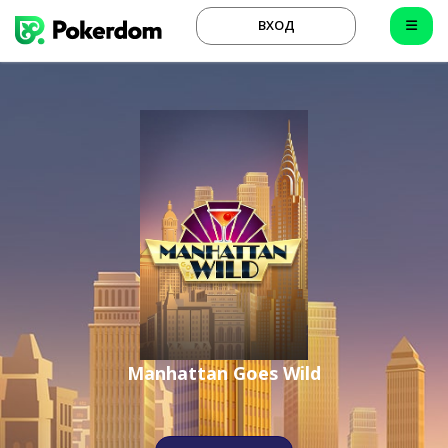
ВХОД
Manhattan Goes Wild