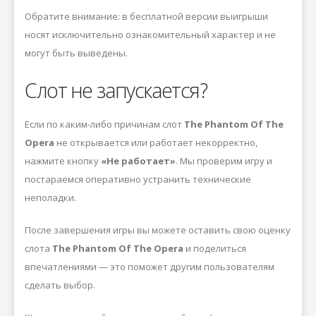
Обратите внимание: в бесплатной версии выигрыши
носят исключительно ознакомительный характер и не
могут быть выведены.
Слот не запускается?
Если по каким-либо причинам слот
The Phantom Of The
Opera
не открывается или работает некорректно,
нажмите кнопку
«Не работает»
. Мы проверим игру и
постараемся оперативно устранить технические
неполадки.
После завершения игры вы можете оставить свою оценку
слота
The Phantom Of The Opera
и поделиться
впечатлениями — это поможет другим пользователям
сделать выбор.