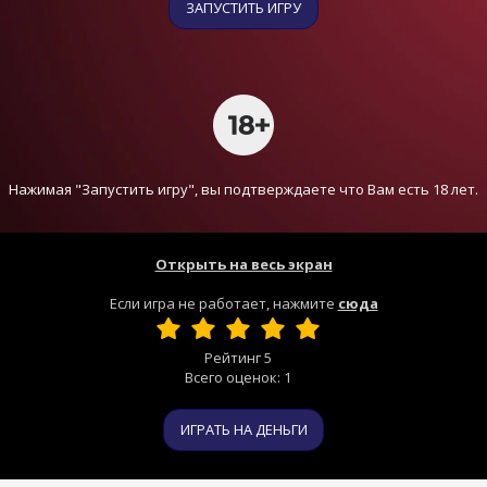
ЗАПУСТИТЬ ИГРУ
Нажимая "Запустить игру", вы подтверждаете что Вам есть 18 лет.
Открыть на весь экран
Если игра не работает, нажмите
сюда
Рейтинг
5
Всего оценок:
1
ИГРАТЬ НА ДЕНЬГИ