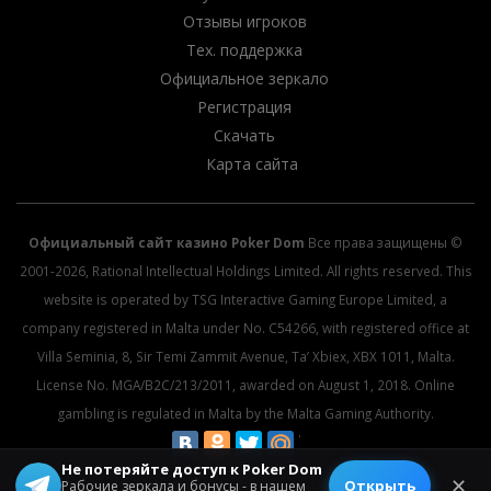
Отзывы игроков
Тех. поддержка
Официальное зеркало
Регистрация
Скачать
Карта сайта
Официальный сайт казино Poker Dom
Все права защищены ©
2001-2026, Rational Intellectual Holdings Limited. All rights reserved. This
website is operated by TSG Interactive Gaming Europe Limited, a
company registered in Malta under No. C54266, with registered office at
Villa Seminia, 8, Sir Temi Zammit Avenue, Ta’ Xbiex, XBX 1011, Malta.
License No. MGA/B2C/213/2011, awarded on August 1, 2018. Online
gambling is regulated in Malta by the Malta Gaming Authority.
Не потеряйте доступ к Poker Dom
© 2026 All rights reserved.
✕
Открыть
Рабочие зеркала и бонусы - в нашем