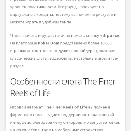
уровнем волатильности. Все раунды проходят на
виртуальные кредиты, поэтому вы ничем не рискуете и
можете играть в удобном темпе.
Чтобы начать игру, достаточно нажать кнопку
«Играть»
.
На платформе
Poker Dom
представлено более 10 000
игровых автоматов от ведущих провайдеров, включая
классические слоты, видеослоты, настольные игры и live-
раздел.
Особенности слота The Finer
Reels of Life
Игровой автомат
The Finer Reels of Life
выполнен в
фирменном стиле студии
и поддерживает адаптивный
интерфейс, благодаря чему он корректно запускается как
на компьютере, так и на мобильных устройствах.