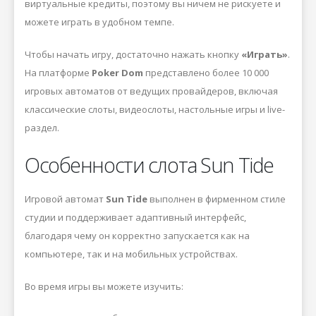
виртуальные кредиты, поэтому вы ничем не рискуете и
можете играть в удобном темпе.
Чтобы начать игру, достаточно нажать кнопку
«Играть»
.
На платформе
Poker Dom
представлено более 10 000
игровых автоматов от ведущих провайдеров, включая
классические слоты, видеослоты, настольные игры и live-
раздел.
Особенности слота Sun Tide
Игровой автомат
Sun Tide
выполнен в фирменном стиле
студии
и поддерживает адаптивный интерфейс,
благодаря чему он корректно запускается как на
компьютере, так и на мобильных устройствах.
Во время игры вы можете изучить: