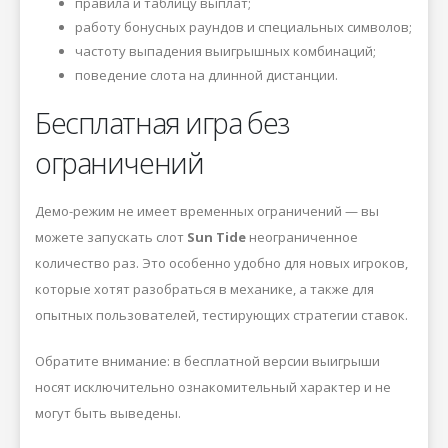
правила и таблицу выплат;
работу бонусных раундов и специальных символов;
частоту выпадения выигрышных комбинаций;
поведение слота на длинной дистанции.
Бесплатная игра без
ограничений
Демо-режим не имеет временных ограничений — вы
можете запускать слот
Sun Tide
неограниченное
количество раз. Это особенно удобно для новых игроков,
которые хотят разобраться в механике, а также для
опытных пользователей, тестирующих стратегии ставок.
Обратите внимание: в бесплатной версии выигрыши
носят исключительно ознакомительный характер и не
могут быть выведены.