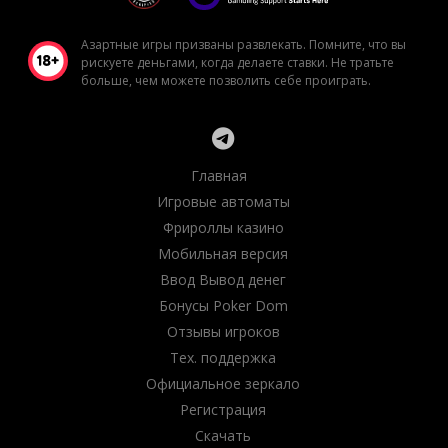
Азартные игры призваны развлекать. Помните, что вы
рискуете деньгами, когда делаете ставки. Не тратьте
больше, чем можете позволить себе проиграть.
Главная
Игровые автоматы
Фрироллы казино
Мобильная версия
Ввод Вывод денег
Бонусы Poker Dom
Отзывы игроков
Тех. поддержка
Официальное зеркало
Регистрация
Скачать