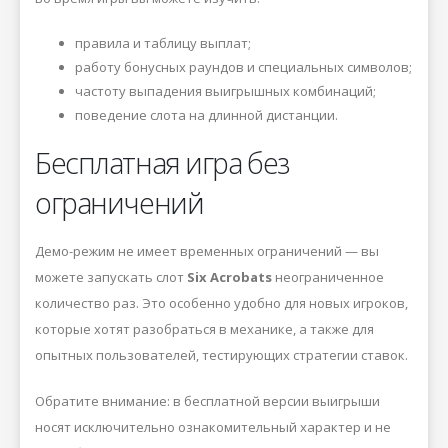
правила и таблицу выплат;
работу бонусных раундов и специальных символов;
частоту выпадения выигрышных комбинаций;
поведение слота на длинной дистанции.
Бесплатная игра без
ограничений
Демо-режим не имеет временных ограничений — вы
можете запускать слот
Six Acrobats
неограниченное
количество раз. Это особенно удобно для новых игроков,
которые хотят разобраться в механике, а также для
опытных пользователей, тестирующих стратегии ставок.
Обратите внимание: в бесплатной версии выигрыши
носят исключительно ознакомительный характер и не