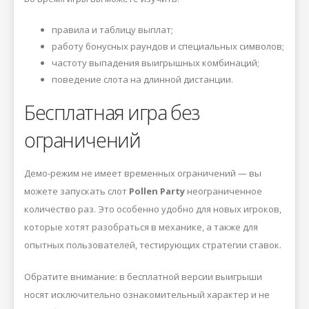
правила и таблицу выплат;
работу бонусных раундов и специальных символов;
частоту выпадения выигрышных комбинаций;
поведение слота на длинной дистанции.
Бесплатная игра без
ограничений
Демо-режим не имеет временных ограничений — вы
можете запускать слот
Pollen Party
неограниченное
количество раз. Это особенно удобно для новых игроков,
которые хотят разобраться в механике, а также для
опытных пользователей, тестирующих стратегии ставок.
Обратите внимание: в бесплатной версии выигрыши
носят исключительно ознакомительный характер и не