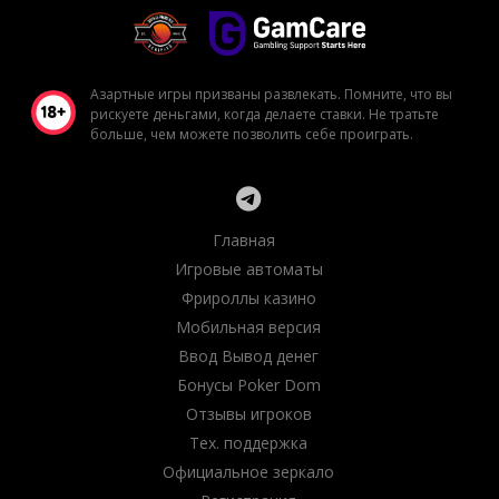
Азартные игры призваны развлекать. Помните, что вы
рискуете деньгами, когда делаете ставки. Не тратьте
больше, чем можете позволить себе проиграть.
Главная
Игровые автоматы
Фрироллы казино
Мобильная версия
Ввод Вывод денег
Бонусы Poker Dom
Отзывы игроков
Тех. поддержка
Официальное зеркало