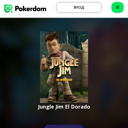
ВХОД
Jungle Jim El Dorado