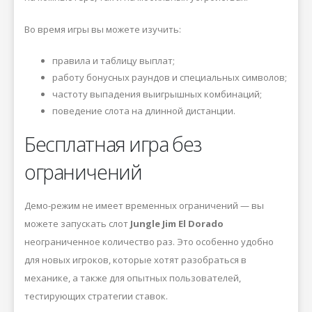
Во время игры вы можете изучить:
правила и таблицу выплат;
работу бонусных раундов и специальных символов;
частоту выпадения выигрышных комбинаций;
поведение слота на длинной дистанции.
Бесплатная игра без
ограничений
Демо-режим не имеет временных ограничений — вы
можете запускать слот
Jungle Jim El Dorado
неограниченное количество раз. Это особенно удобно
для новых игроков, которые хотят разобраться в
механике, а также для опытных пользователей,
тестирующих стратегии ставок.