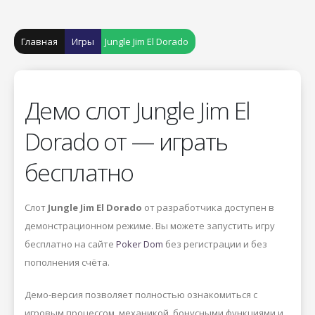
Главная
Игры
Jungle Jim El Dorado
Демо слот Jungle Jim El
Dorado от — играть
бесплатно
Слот
Jungle Jim El Dorado
от разработчика
доступен в
демонстрационном режиме. Вы можете запустить игру
бесплатно на сайте
Poker Dom
без регистрации и без
пополнения счёта.
Демо-версия позволяет полностью ознакомиться с
игровым процессом, механикой, бонусными функциями и