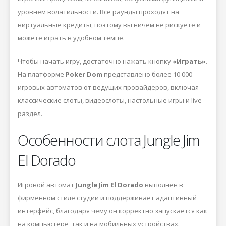
уровнем волатильности. Все раунды проходят на
виртуальные кредиты, поэтому вы ничем не рискуете и
можете играть в удобном темпе.
Чтобы начать игру, достаточно нажать кнопку
«Играть»
.
На платформе
Poker Dom
представлено более 10 000
игровых автоматов от ведущих провайдеров, включая
классические слоты, видеослоты, настольные игры и live-
раздел.
Особенности слота Jungle Jim
El Dorado
Игровой автомат
Jungle Jim El Dorado
выполнен в
фирменном стиле студии
и поддерживает адаптивный
интерфейс, благодаря чему он корректно запускается как
на компьютере, так и на мобильных устройствах.