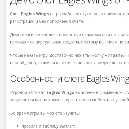
Слот
Eagles Wings
от разработчика
доступен в демонстр
регистрации и без пополнения счёта.
Демо-версия позволяет полностью ознакомиться с игровы
проходят на виртуальные кредиты, поэтому вы ничем не ри
Чтобы начать игру, достаточно нажать кнопку
«Играть»
.
провайдеров, включая классические слоты, видеослоты, нас
Особенности слота Eagles Wing
Игровой автомат
Eagles Wings
выполнен в фирменном ст
запускается как на компьютере, так и на мобильных устрой
Во время игры вы можете изучить:
правила и таблицу выплат;