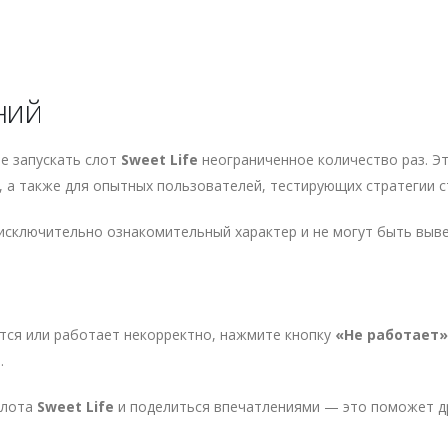
ний
е запускать слот
Sweet Life
неограниченное количество раз. Э
, а также для опытных пользователей, тестирующих стратегии с
исключительно ознакомительный характер и не могут быть выв
тся или работает некорректно, нажмите кнопку
«Не работает»
.
слота
Sweet Life
и поделиться впечатлениями — это поможет д