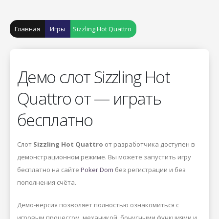
Главная
Игры
Sizzling Hot Quattro
Демо слот Sizzling Hot
Quattro от — играть
бесплатно
Слот
Sizzling Hot Quattro
от разработчика
доступен в
демонстрационном режиме. Вы можете запустить игру
бесплатно на сайте
Poker Dom
без регистрации и без
пополнения счёта.
Демо-версия позволяет полностью ознакомиться с
игровым процессом, механикой, бонусными функциями и