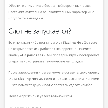
Обратите внимание: в бесплатной версии выигрыши
носят исключительно ознакомительный характер и не
могут быть выведены.
Слот не запускается?
Если по каким-либо причинам слот
Sizzling Hot Quattro
не открывается или работает некорректно, нажмите
кнопку
«Не работает»
. Мы проверим игру и постараемся
оперативно устранить технические неполадки.
После завершения игры вы можете оставить свою оценку
слота
Sizzling Hot Quattro
и поделиться впечатлениями
— это поможет другим пользователям сделать выбор.
Желаем приятной и увлекательной игры!
Обновлено:
11.10.2024