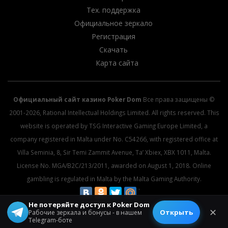
Тех. поддержка
Официальное зеркало
Регистрация
Скачать
Карта сайта
Официальный сайт казино Poker Dom
Все права защищены ©
2001-2026, Rational Intellectual Holdings Limited. All rights reserved. This
website is operated by TSG Interactive Gaming Europe Limited, a
company registered in Malta under No. C54266, with registered office at
Villa Seminia, 8, Sir Temi Zammit Avenue, Ta’ Xbiex, XBX 1011, Malta.
License No. MGA/B2C/213/2011, awarded on August 1, 2018. Online
gambling is regulated in Malta by the Malta Gaming Authority.
Не потеряйте доступ к Poker Dom
© 2026 All rights reserved.
✕
Открыть
Рабочие зеркала и бонусы - в нашем
Telegram-боте