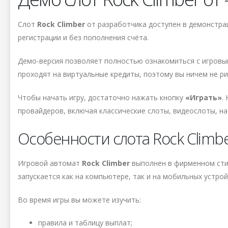
Слот
Rock Climber
от разработчика
доступен в демонстра
регистрации и без пополнения счёта.
Демо-версия позволяет полностью ознакомиться с игровы
проходят на виртуальные кредиты, поэтому вы ничем не ри
Чтобы начать игру, достаточно нажать кнопку
«Играть»
.
провайдеров, включая классические слоты, видеослоты, нас
Особенности слота Rock Climb
Игровой автомат
Rock Climber
выполнен в фирменном сти
запускается как на компьютере, так и на мобильных устрой
Во время игры вы можете изучить:
правила и таблицу выплат;