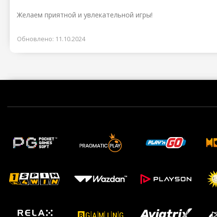
Желаем приятной и увлекательной игры!
Обновлено:
11.10.2024