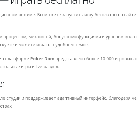
ционном режиме. Вы можете запустить игру бесплатно на сайт
м процессом, механикой, бонусными функциями и уровнем волат
скуете и можете играть в удобном темпе.
 На платформе
Poker Dom
представлено более 10 000 игровых 
тольные игры и live-раздел.
er
ле студии
и поддерживает адаптивный интерфейс, благодаря че
ствах.