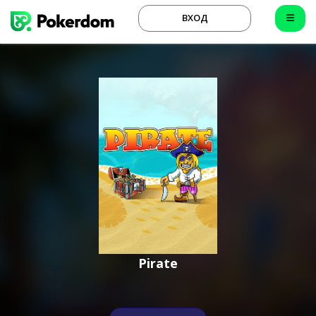
ВХОД
Pirate