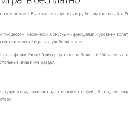
онном режиме. Вы можете запустить игру бесплатно на сайте
P
м процессом, механикой, бонусными функциями и уровнем волат
скуете и можете играть в удобном темпе.
 На платформе
Poker Dom
представлено более 10 000 игровых 
тольные игры и live-раздел.
е студии
и поддерживает адаптивный интерфейс, благодаря чем
ствах.