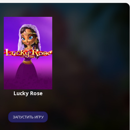
Lucky Rose
ЗАПУСТИТЬ ИГРУ