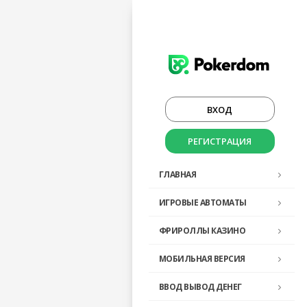
ВХОД
РЕГИСТРАЦИЯ
ГЛАВНАЯ
ИГРОВЫЕ АВТОМАТЫ
ФРИРОЛЛЫ КАЗИНО
МОБИЛЬНАЯ ВЕРСИЯ
ВВОД ВЫВОД ДЕНЕГ