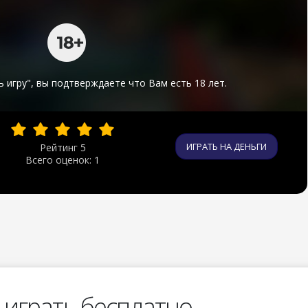
 игру", вы подтверждаете что Вам есть 18 лет.
ИГРАТЬ НА ДЕНЬГИ
Рейтинг
5
Всего оценок:
1
 играть бесплатно