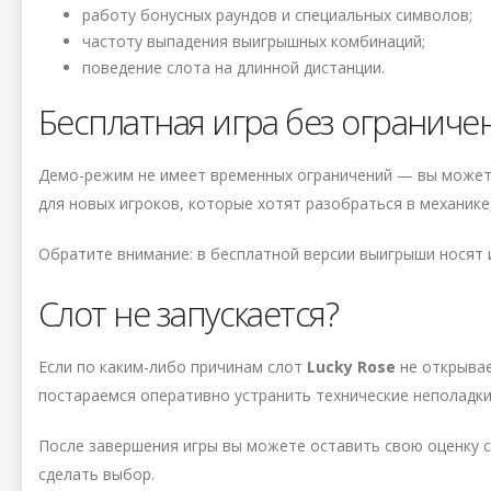
работу бонусных раундов и специальных символов;
частоту выпадения выигрышных комбинаций;
поведение слота на длинной дистанции.
Бесплатная игра без ограниче
Демо-режим не имеет временных ограничений — вы может
для новых игроков, которые хотят разобраться в механике
Обратите внимание: в бесплатной версии выигрыши носят 
Слот не запускается?
Если по каким-либо причинам слот
Lucky Rose
не открывае
постараемся оперативно устранить технические неполадки
После завершения игры вы можете оставить свою оценку 
сделать выбор.