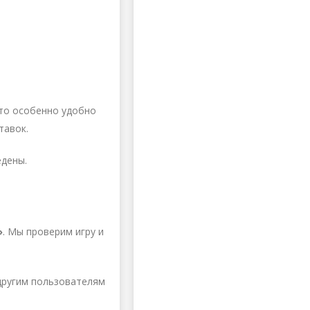
Это особенно удобно
тавок.
едены.
»
. Мы проверим игру и
другим пользователям