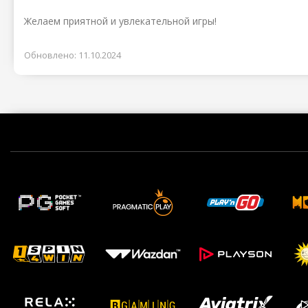
Желаем приятной и увлекательной игры!
Обновлено:
11.10.2024