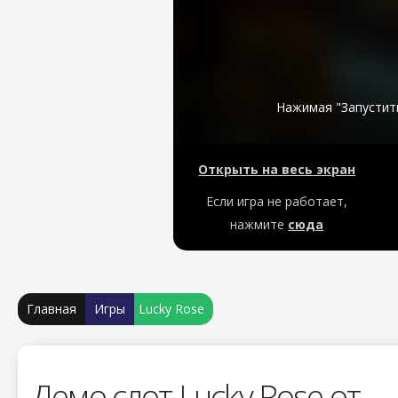
Нажимая "Запустить
Открыть на весь экран
Если игра не работает,
нажмите
сюда
Главная
Игры
Lucky Rose
Демо слот Lucky Rose от —