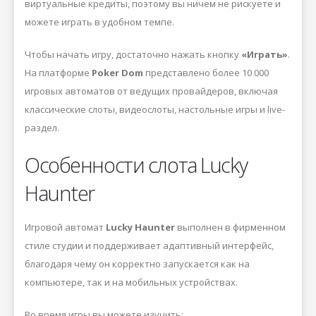
виртуальные кредиты, поэтому вы ничем не рискуете и
можете играть в удобном темпе.
Чтобы начать игру, достаточно нажать кнопку
«Играть»
.
На платформе
Poker Dom
представлено более 10 000
игровых автоматов от ведущих провайдеров, включая
классические слоты, видеослоты, настольные игры и live-
раздел.
Особенности слота Lucky
Haunter
Игровой автомат
Lucky Haunter
выполнен в фирменном
стиле студии
и поддерживает адаптивный интерфейс,
благодаря чему он корректно запускается как на
компьютере, так и на мобильных устройствах.
Во время игры вы можете изучить: