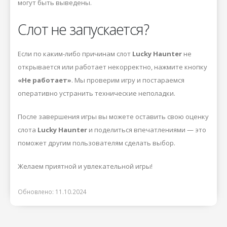
могут быть выведены.
Слот не запускается?
Если по каким-либо причинам слот
Lucky Haunter
не
открывается или работает некорректно, нажмите кнопку
«Не работает»
. Мы проверим игру и постараемся
оперативно устранить технические неполадки.
После завершения игры вы можете оставить свою оценку
слота
Lucky Haunter
и поделиться впечатлениями — это
поможет другим пользователям сделать выбор.
Желаем приятной и увлекательной игры!
Обновлено:
11.10.2024