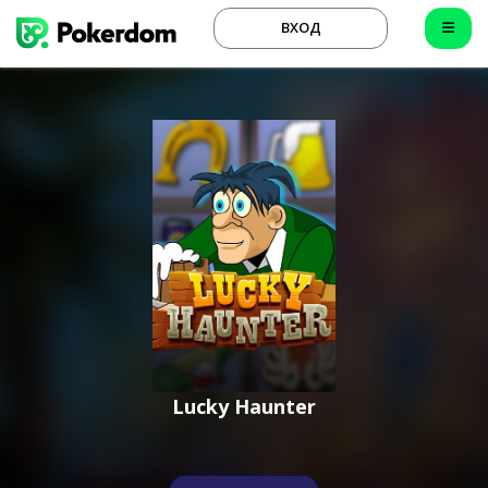
ВХОД
Lucky Haunter