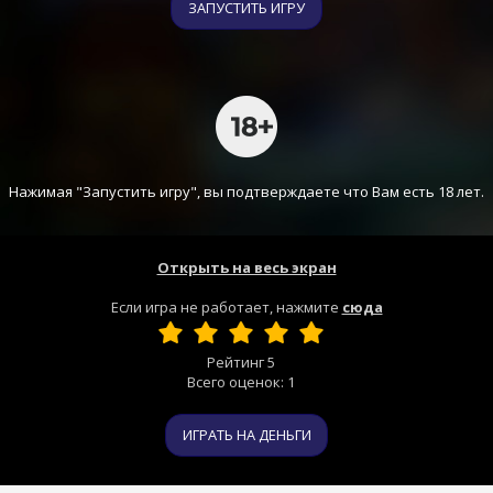
ЗАПУСТИТЬ ИГРУ
Нажимая "Запустить игру", вы подтверждаете что Вам есть 18 лет.
Открыть на весь экран
Если игра не работает, нажмите
сюда
Рейтинг
5
Всего оценок:
1
ИГРАТЬ НА ДЕНЬГИ