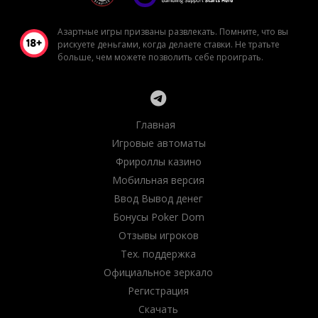
Азартные игры призваны развлекать. Помните, что вы
рискуете деньгами, когда делаете ставки. Не тратьте
больше, чем можете позволить себе проиграть.
Главная
Игровые автоматы
Фрироллы казино
Мобильная версия
Ввод Вывод денег
Бонусы Poker Dom
Отзывы игроков
Тех. поддержка
Официальное зеркало
Регистрация
Скачать