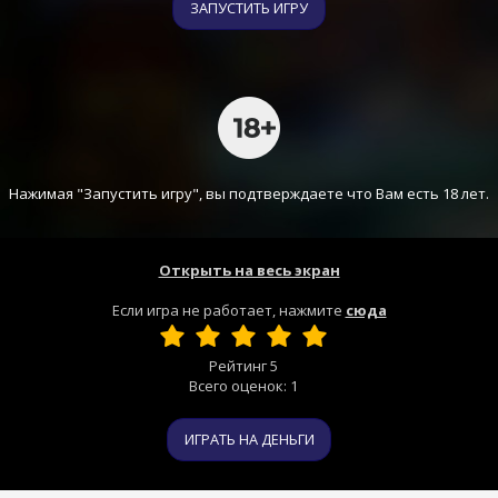
ЗАПУСТИТЬ ИГРУ
Нажимая "Запустить игру", вы подтверждаете что Вам есть 18 лет.
Открыть на весь экран
Если игра не работает, нажмите
сюда
Рейтинг
5
Всего оценок:
1
ИГРАТЬ НА ДЕНЬГИ