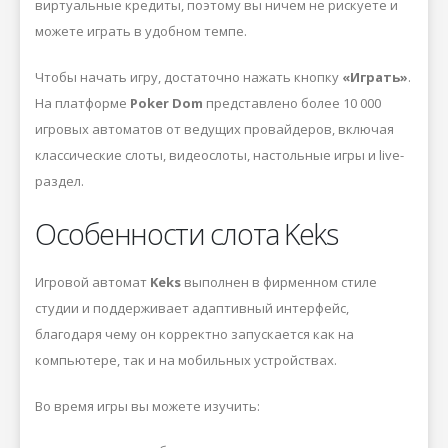
виртуальные кредиты, поэтому вы ничем не рискуете и
можете играть в удобном темпе.
Чтобы начать игру, достаточно нажать кнопку
«Играть»
.
На платформе
Poker Dom
представлено более 10 000
игровых автоматов от ведущих провайдеров, включая
классические слоты, видеослоты, настольные игры и live-
раздел.
Особенности слота Keks
Игровой автомат
Keks
выполнен в фирменном стиле
студии
и поддерживает адаптивный интерфейс,
благодаря чему он корректно запускается как на
компьютере, так и на мобильных устройствах.
Во время игры вы можете изучить: