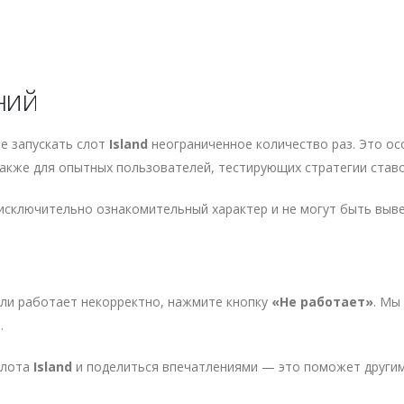
ний
е запускать слот
Island
неограниченное количество раз. Это ос
также для опытных пользователей, тестирующих стратегии ставо
исключительно ознакомительный характер и не могут быть выв
ли работает некорректно, нажмите кнопку
«Не работает»
. Мы
.
слота
Island
и поделиться впечатлениями — это поможет други