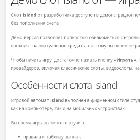
Слот
Island
от разработчика
доступен в демонстрационном
без пополнения счёта.
Демо-версия позволяет полностью ознакомиться с игровы
проходят на виртуальные кредиты, поэтому вы ничем не ри
Чтобы начать игру, достаточно нажать кнопку
«Играть»
.
провайдеров, включая классические слоты, видеослоты, нас
Особенности слота Island
Игровой автомат
Island
выполнен в фирменном стиле сту
как на компьютере, так и на мобильных устройствах.
Во время игры вы можете изучить:
правила и таблицу выплат;