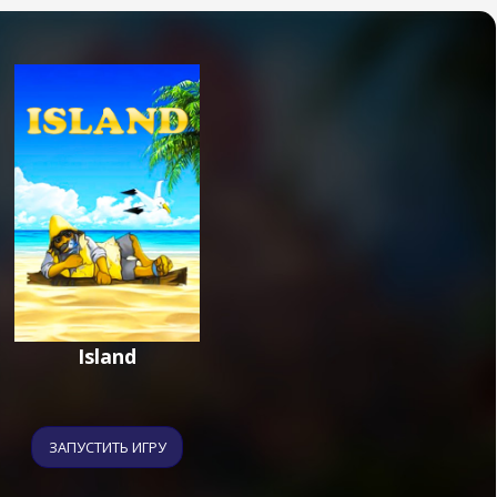
Island
ЗАПУСТИТЬ ИГРУ