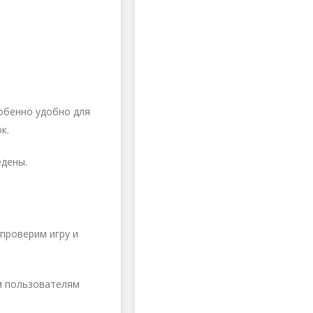
обенно удобно для
к.
едены.
 проверим игру и
м пользователям