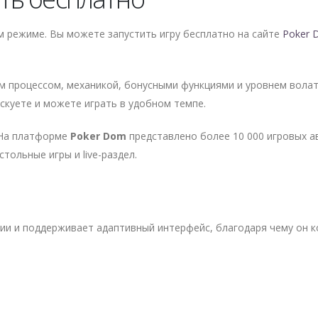
 режиме. Вы можете запустить игру бесплатно на сайте
Poker 
м процессом, механикой, бонусными функциями и уровнем волат
скуете и можете играть в удобном темпе.
 На платформе
Poker Dom
представлено более 10 000 игровых 
тольные игры и live-раздел.
дии
и поддерживает адаптивный интерфейс, благодаря чему он к