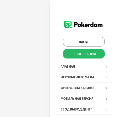
ВХОД
РЕГИСТРАЦИЯ
ГЛАВНАЯ
ИГРОВЫЕ АВТОМАТЫ
ФРИРОЛЛЫ КАЗИНО
МОБИЛЬНАЯ ВЕРСИЯ
ВВОД ВЫВОД ДЕНЕГ