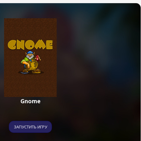
Gnome
ЗАПУСТИТЬ ИГРУ