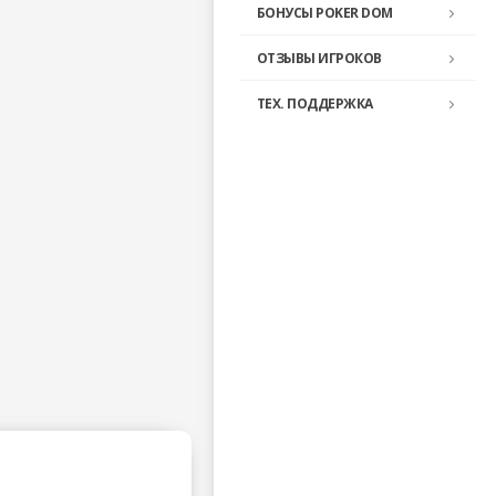
БОНУСЫ POKER DOM
ОТЗЫВЫ ИГРОКОВ
ТЕХ. ПОДДЕРЖКА