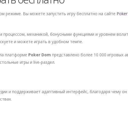
ом режиме. Вы можете запустить игру бесплатно на сайте
Poke
м процессом, механикой, бонусными функциями и уровнем волат
скуете и можете играть в удобном темпе.
 На платформе
Poker Dom
представлено более 10 000 игровых 
тольные игры и live-раздел.
удии
и поддерживает адаптивный интерфейс, благодаря чему он
ствах.