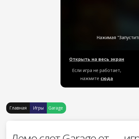
Нажимая "Запустить
Открыть на весь экран
Если игра не работает,
нажмите
сюда
Главная
Игры
Garage
Демо слот Garage от — иг