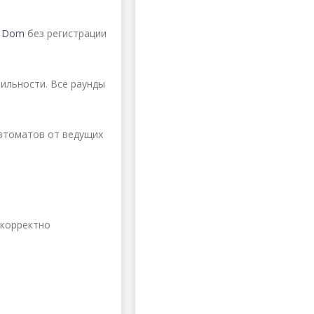
r Dom
без регистрации
ильности. Все раунды
автоматов от ведущих
 корректно