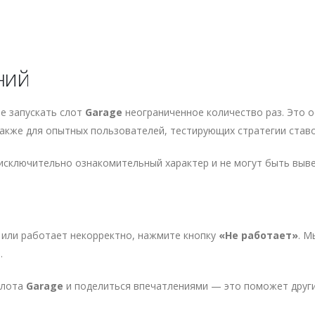
ний
е запускать слот
Garage
неограниченное количество раз. Это 
также для опытных пользователей, тестирующих стратегии ставо
исключительно ознакомительный характер и не могут быть выв
 или работает некорректно, нажмите кнопку
«Не работает»
. М
.
слота
Garage
и поделиться впечатлениями — это поможет друг