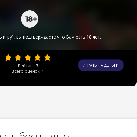
 игру", вы подтверждаете что Вам есть 18 лет.
ИГРАТЬ НА ДЕНЬГИ
Рейтинг
5
Всего оценок:
1
рать бесплатно