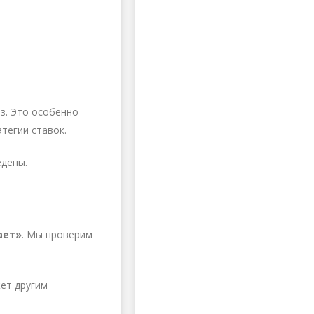
з. Это особенно
тегии ставок.
едены.
ает»
. Мы проверим
ет другим