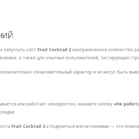
ний
е запускать слот
Fruit Cocktail 2
неограниченное количество ра
еханике, а также для опытных пользователей, тестирующих стра
исключительно ознакомительный характер и не могут быть выв
ывается или работает некорректно, нажмите кнопку
«Не работ
оладки.
слота
Fruit Cocktail 2
и поделиться впечатлениями — это помож