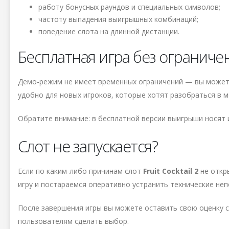
работу бонусных раундов и специальных символов;
частоту выпадения выигрышных комбинаций;
поведение слота на длинной дистанции.
Бесплатная игра без ограниче
Демо-режим не имеет временных ограничений — вы может
удобно для новых игроков, которые хотят разобраться в м
Обратите внимание: в бесплатной версии выигрыши носят 
Слот не запускается?
Если по каким-либо причинам слот
Fruit Cocktail 2
не откр
игру и постараемся оперативно устранить технические неп
После завершения игры вы можете оставить свою оценку 
пользователям сделать выбор.