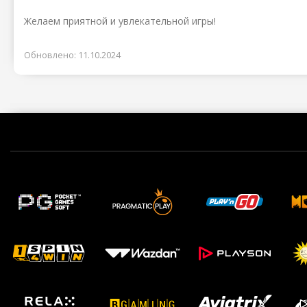
Желаем приятной и увлекательной игры!
Обновлено:
11.10.2024