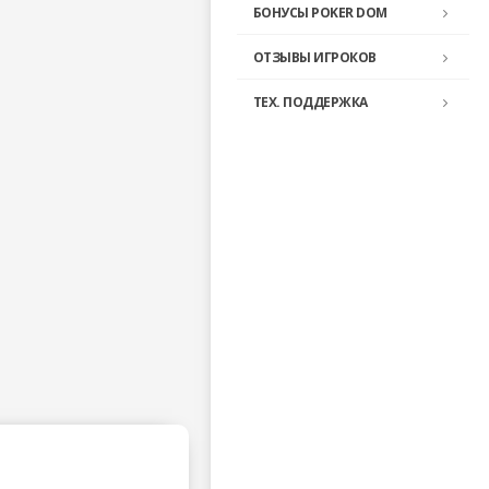
БОНУСЫ POKER DOM
ОТЗЫВЫ ИГРОКОВ
ТЕХ. ПОДДЕРЖКА