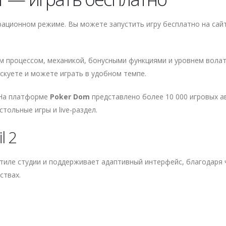
рационном режиме. Вы можете запустить игру бесплатно на сай
м процессом, механикой, бонусными функциями и уровнем волат
скуете и можете играть в удобном темпе.
 На платформе
Poker Dom
представлено более 10 000 игровых 
тольные игры и live-раздел.
l 2
тиле студии
и поддерживает адаптивный интерфейс, благодаря 
ствах.