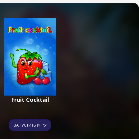
Fruit Cocktail
ЗАПУСТИТЬ ИГРУ