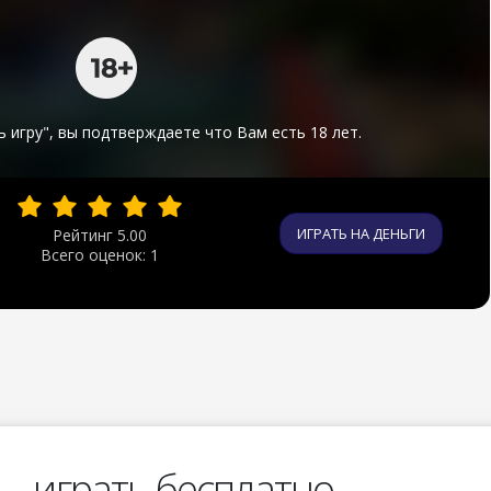
 игру", вы подтверждаете что Вам есть 18 лет.
ИГРАТЬ НА ДЕНЬГИ
Рейтинг
5.00
Всего оценок:
1
т — играть бесплатно