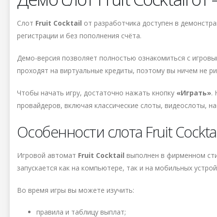
Слот
Fruit Cocktail
от разработчика
доступен в демонстра
регистрации и без пополнения счёта.
Демо-версия позволяет полностью ознакомиться с игровы
проходят на виртуальные кредиты, поэтому вы ничем не ри
Чтобы начать игру, достаточно нажать кнопку
«Играть»
.
провайдеров, включая классические слоты, видеослоты, нас
Особенности слота Fruit Cocktai
Игровой автомат
Fruit Cocktail
выполнен в фирменном ст
запускается как на компьютере, так и на мобильных устрой
Во время игры вы можете изучить:
правила и таблицу выплат;