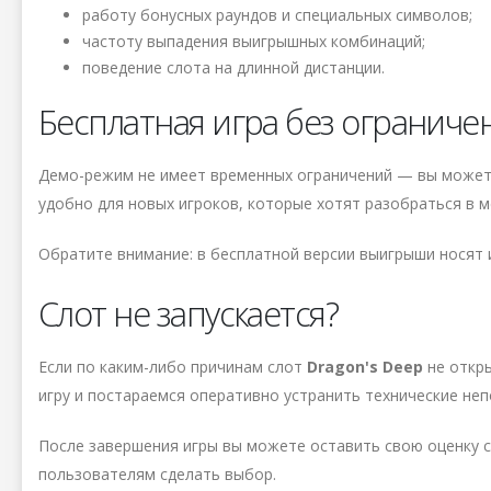
работу бонусных раундов и специальных символов;
частоту выпадения выигрышных комбинаций;
поведение слота на длинной дистанции.
Бесплатная игра без ограниче
Демо-режим не имеет временных ограничений — вы может
удобно для новых игроков, которые хотят разобраться в м
Обратите внимание: в бесплатной версии выигрыши носят 
Слот не запускается?
Если по каким-либо причинам слот
Dragon's Deep
не откры
игру и постараемся оперативно устранить технические неп
После завершения игры вы можете оставить свою оценку 
пользователям сделать выбор.