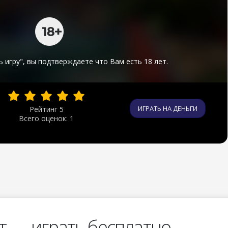
 игру", вы подтверждаете что Вам есть 18 лет.
ИГРАТЬ НА ДЕНЬГИ
Рейтинг
5
Всего оценок:
1
от — играть бесплатно