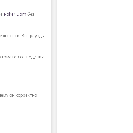
те
Poker Dom
без
ильности. Все раунды
автоматов от ведущих
чему он корректно