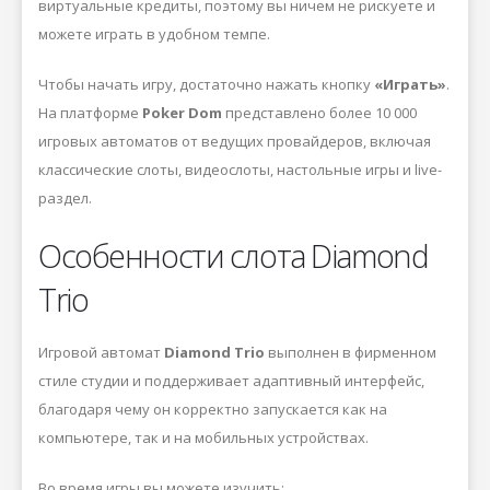
виртуальные кредиты, поэтому вы ничем не рискуете и
можете играть в удобном темпе.
Чтобы начать игру, достаточно нажать кнопку
«Играть»
.
На платформе
Poker Dom
представлено более 10 000
игровых автоматов от ведущих провайдеров, включая
классические слоты, видеослоты, настольные игры и live-
раздел.
Особенности слота Diamond
Trio
Игровой автомат
Diamond Trio
выполнен в фирменном
стиле студии
и поддерживает адаптивный интерфейс,
благодаря чему он корректно запускается как на
компьютере, так и на мобильных устройствах.
Во время игры вы можете изучить: