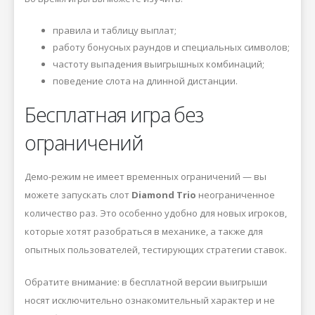
правила и таблицу выплат;
работу бонусных раундов и специальных символов;
частоту выпадения выигрышных комбинаций;
поведение слота на длинной дистанции.
Бесплатная игра без
ограничений
Демо-режим не имеет временных ограничений — вы
можете запускать слот
Diamond Trio
неограниченное
количество раз. Это особенно удобно для новых игроков,
которые хотят разобраться в механике, а также для
опытных пользователей, тестирующих стратегии ставок.
Обратите внимание: в бесплатной версии выигрыши
носят исключительно ознакомительный характер и не