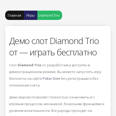
Главная
Игры
Diamond Trio
Демо слот Diamond Trio
от — играть бесплатно
Слот
Diamond Trio
от разработчика
доступен в
демонстрационном режиме. Вы можете запустить игру
бесплатно на сайте
Poker Dom
без регистрации и без
пополнения счёта.
Демо-версия позволяет полностью ознакомиться с
игровым процессом, механикой, бонусными функциями и
уровнем волатильности. Все раунды проходят на