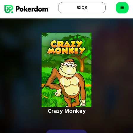
ВХОД
Crazy Monkey