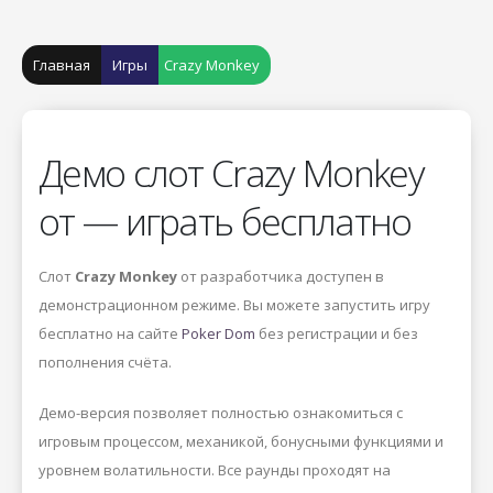
Главная
Игры
Crazy Monkey
Демо слот Crazy Monkey
от — играть бесплатно
Слот
Crazy Monkey
от разработчика
доступен в
демонстрационном режиме. Вы можете запустить игру
бесплатно на сайте
Poker Dom
без регистрации и без
пополнения счёта.
Демо-версия позволяет полностью ознакомиться с
игровым процессом, механикой, бонусными функциями и
уровнем волатильности. Все раунды проходят на