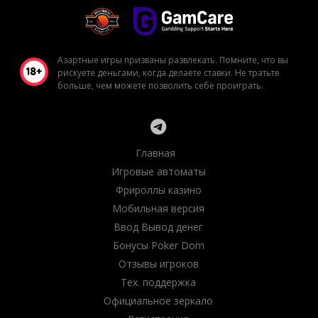
Азартные игры призваны развлекать. Помните, что вы
рискуете деньгами, когда делаете ставки. Не тратьте
больше, чем можете позволить себе проиграть.
Главная
Игровые автоматы
Фрироллы казино
Мобильная версия
Ввод Вывод денег
Бонусы Poker Dom
Отзывы игроков
Тех. поддержка
Официальное зеркало