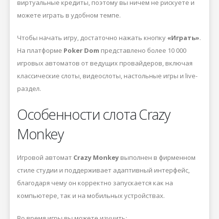
виртуальные кредиты, поэтому вы ничем не рискуете и
можете играть в удобном темпе.
Чтобы начать игру, достаточно нажать кнопку
«Играть»
.
На платформе
Poker Dom
представлено более 10 000
игровых автоматов от ведущих провайдеров, включая
классические слоты, видеослоты, настольные игры и live-
раздел.
Особенности слота Crazy
Monkey
Игровой автомат
Crazy Monkey
выполнен в фирменном
стиле студии
и поддерживает адаптивный интерфейс,
благодаря чему он корректно запускается как на
компьютере, так и на мобильных устройствах.
Во время игры вы можете изучить: