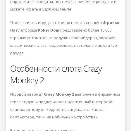
виртуальные кредиты, поэтому вы ничем не рискуете и
можете играть в удобном темпе.
Чтобы начать игру, достаточно нажать кнопку
«Играть»
.
На платформе
Poker Dom
представлено более 10 000
игровых автоматов от ведущих провайдеров, включая
классические слоты, видеослоты, настольные игры и live-
раздел.
Особенности слота Crazy
Monkey 2
Игровой автомат
Crazy Monkey 2
выполнен в фирменном
стиле студии
и поддерживает адаптивный интерфейс,
благодаря чему он корректно запускается как на
компьютере, так и на мобильных устройствах.
Во время игры вы можете изучить: