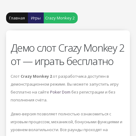
Главная
Игры
Crazy Monkey 2
Демо слот Crazy Monkey 2
от — играть бесплатно
Слот
Crazy Monkey 2
от разработчика
доступен в
демонстрационном режиме. Вы можете запустить игру
бесплатно на сайте
Poker Dom
без регистрации и без
пополнения счёта.
Демо-версия позволяет полностью ознакомиться с
игровым процессом, механикой, бонусными функциями и
уровнем волатильности. Все раунды проходят на