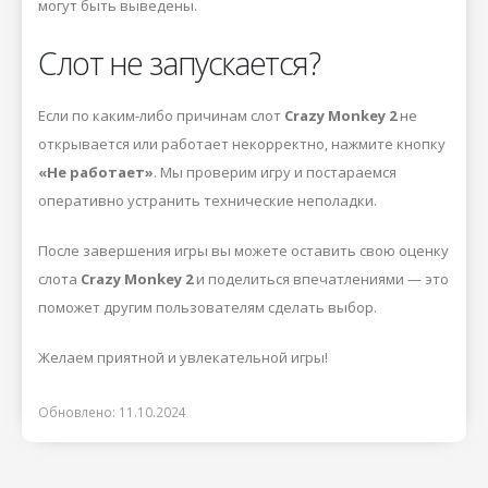
могут быть выведены.
Слот не запускается?
Если по каким-либо причинам слот
Crazy Monkey 2
не
открывается или работает некорректно, нажмите кнопку
«Не работает»
. Мы проверим игру и постараемся
оперативно устранить технические неполадки.
После завершения игры вы можете оставить свою оценку
слота
Crazy Monkey 2
и поделиться впечатлениями — это
поможет другим пользователям сделать выбор.
Желаем приятной и увлекательной игры!
Обновлено:
11.10.2024