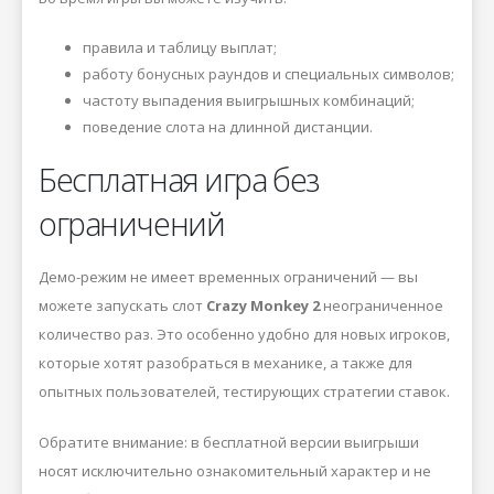
правила и таблицу выплат;
работу бонусных раундов и специальных символов;
частоту выпадения выигрышных комбинаций;
поведение слота на длинной дистанции.
Бесплатная игра без
ограничений
Демо-режим не имеет временных ограничений — вы
можете запускать слот
Crazy Monkey 2
неограниченное
количество раз. Это особенно удобно для новых игроков,
которые хотят разобраться в механике, а также для
опытных пользователей, тестирующих стратегии ставок.
Обратите внимание: в бесплатной версии выигрыши
носят исключительно ознакомительный характер и не