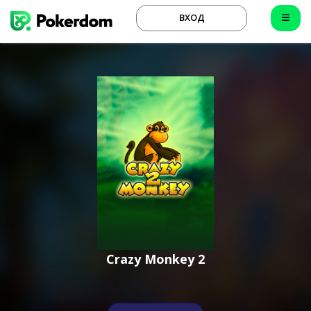
ВХОД
Crazy Monkey 2