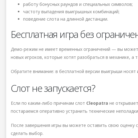
работу бонусных раундов и специальных символов;
частоту выпадения выигрышных комбинаций;
поведение слота на длинной дистанции.
Бесплатная игра без ограниче
Демо-режим не имеет временных ограничений — вы может
новых игроков, которые хотят разобраться в механике, а 
Обратите внимание: в бесплатной версии выигрыши носят 
Слот не запускается?
Если по каким-либо причинам слот
Cleopatra
не открывает
постараемся оперативно устранить технические неполадки
После завершения игры вы можете оставить свою оценку 
сделать выбор.