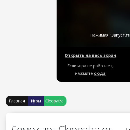
Нажимая "Запустить
Открыть на весь экран
Если игра не работает,
нажмите
сюда
Главная
Игры
Cleopatra
Демо слот Cleopatra от — 