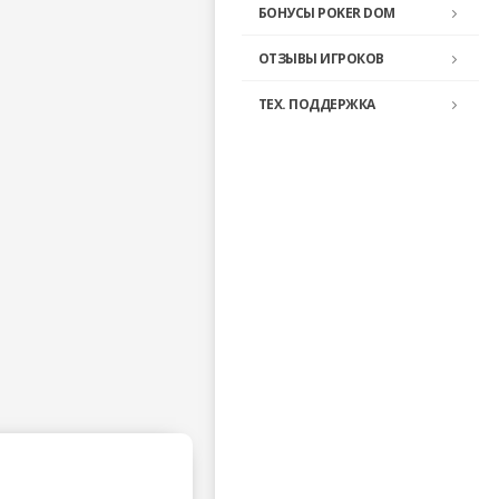
БОНУСЫ POKER DOM
ОТЗЫВЫ ИГРОКОВ
ТЕХ. ПОДДЕРЖКА