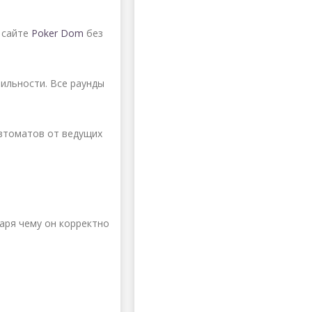
 сайте
Poker Dom
без
ильности. Все раунды
автоматов от ведущих
аря чему он корректно