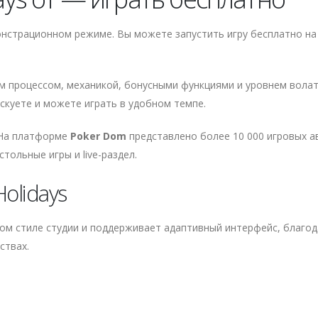
онстрационном режиме. Вы можете запустить игру бесплатно на
м процессом, механикой, бонусными функциями и уровнем волат
скуете и можете играть в удобном темпе.
 На платформе
Poker Dom
представлено более 10 000 игровых 
тольные игры и live-раздел.
olidays
ом стиле студии
и поддерживает адаптивный интерфейс, благод
ствах.