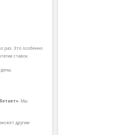
о раз. Это особенно
тегии ставок.
едены.
аботает»
. Мы
оможет другим