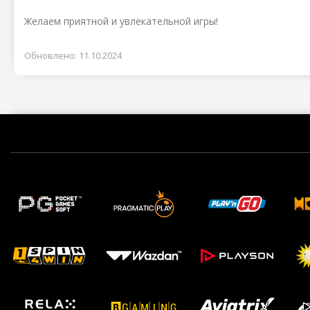
Желаем приятной и увлекательной игры!
Обновлено:
11.10.2024