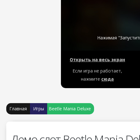
Нажимая "Запустить
Открыть на весь экран
Если игра не работает,
нажмите
сюда
Главная
Игры
Beetle Mania Deluxe
Демо слот Beetle Mania De