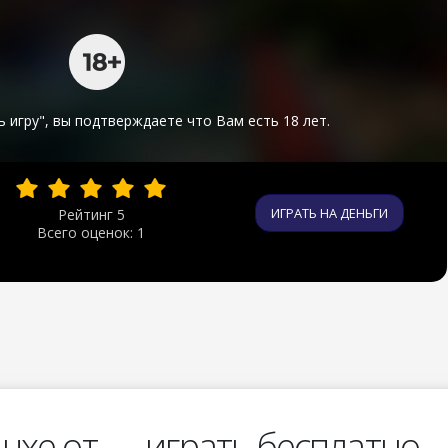
 игру", вы подтверждаете что Вам есть 18 лет.
ИГРАТЬ НА ДЕНЬГИ
Рейтинг
5
Всего оценок:
1
luxe от — играть бесплатно