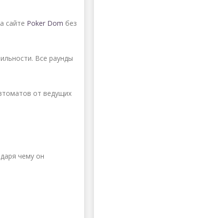
на сайте
Poker Dom
без
ильности. Все раунды
автоматов от ведущих
даря чему он