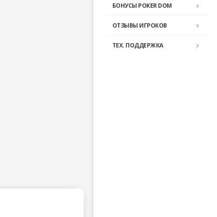
БОНУСЫ POKER DOM
ОТЗЫВЫ ИГРОКОВ
ТЕХ. ПОДДЕРЖКА