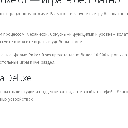
монстрационном режиме. Вы можете запустить игру бесплатно 
м процессом, механикой, бонусными функциями и уровнем волат
скуете и можете играть в удобном темпе.
 На платформе
Poker Dom
представлено более 10 000 игровых 
тольные игры и live-раздел.
a Deluxe
ном стиле студии
и поддерживает адаптивный интерфейс, благо
ных устройствах.