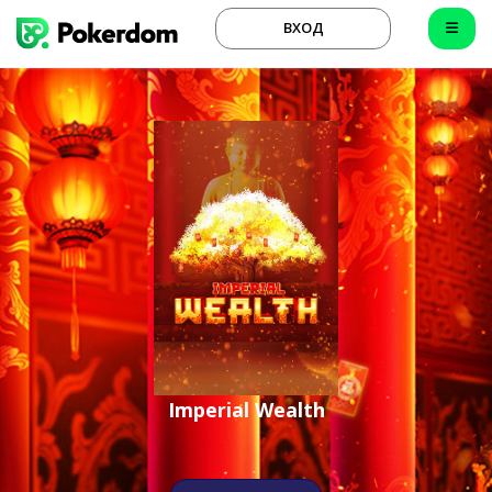
ВХОД
Imperial Wealth