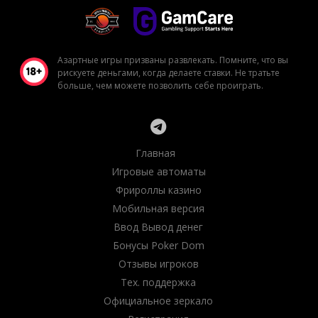
Азартные игры призваны развлекать. Помните, что вы
рискуете деньгами, когда делаете ставки. Не тратьте
больше, чем можете позволить себе проиграть.
Главная
Игровые автоматы
Фрироллы казино
Мобильная версия
Ввод Вывод денег
Бонусы Poker Dom
Отзывы игроков
Тех. поддержка
Официальное зеркало