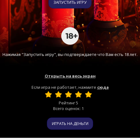
ЗАПУСТИТЬ ИГРУ
Нажимая "Запустить игру", вы подтверждаете что Вам есть 18 лет.
Открыть на весь экран
Если игра не работает, нажмите
сюда
Рейтинг
5
Всего оценок:
1
ИГРАТЬ НА ДЕНЬГИ