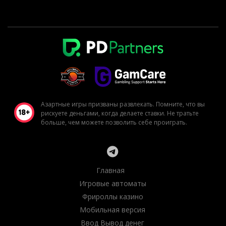
Азартные игры призваны развлекать. Помните, что вы
рискуете деньгами, когда делаете ставки. Не тратьте
больше, чем можете позволить себе проиграть.
Главная
Игровые автоматы
Фрироллы казино
Мобильная версия
Ввод Вывод денег