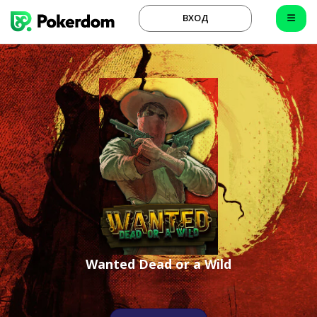
ВХОД
Wanted Dead or a Wild