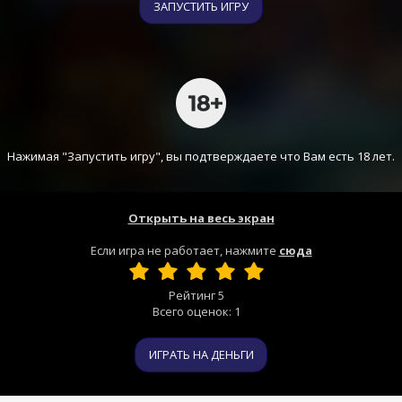
ЗАПУСТИТЬ ИГРУ
Нажимая "Запустить игру", вы подтверждаете что Вам есть 18 лет.
Открыть на весь экран
Если игра не работает, нажмите
сюда
Рейтинг
5
Всего оценок:
1
ИГРАТЬ НА ДЕНЬГИ