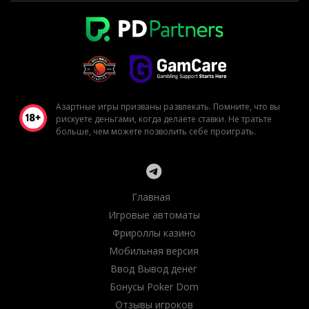
Азартные игры призваны развлекать. Помните, что вы
рискуете деньгами, когда делаете ставки. Не тратьте
больше, чем можете позволить себе проиграть.
Главная
Игровые автоматы
Фрироллы казино
Мобильная версия
Ввод Вывод денег
Бонусы Poker Dom
Отзывы игроков