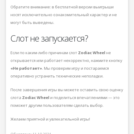
Обратите внимание: в бесплатной версии выигрыши
носят исключительно ознакомительный характер и не
могут быть выведены.
Слот не запускается?
Если по каким-либо причинам слот
Zodiac Wheel
не
открывается или работает некорректно, нажмите кнопку
«Не работает»
. Мы проверим игру и постараемся
оперативно устранить технические неполадки.
После завершения игры вы можете оставить свою оценку
слота
Zodiac Wheel
и поделиться впечатлениями — это
поможет другим пользователям сделать выбор.
Желаем приятной и увлекательной игры!
Обновлено:
11.10.2024