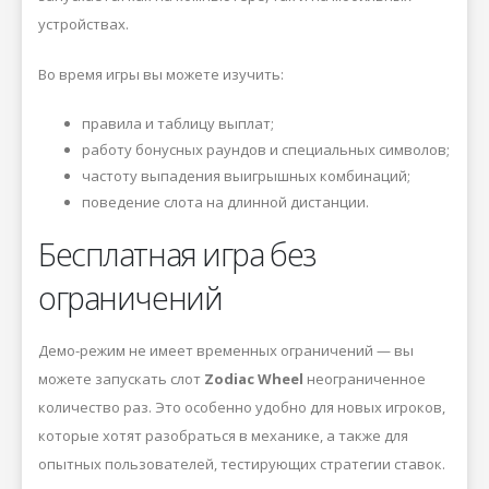
устройствах.
Во время игры вы можете изучить:
правила и таблицу выплат;
работу бонусных раундов и специальных символов;
частоту выпадения выигрышных комбинаций;
поведение слота на длинной дистанции.
Бесплатная игра без
ограничений
Демо-режим не имеет временных ограничений — вы
можете запускать слот
Zodiac Wheel
неограниченное
количество раз. Это особенно удобно для новых игроков,
которые хотят разобраться в механике, а также для
опытных пользователей, тестирующих стратегии ставок.