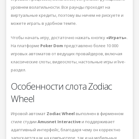
уровнем волатильности. Все раунды проходят на
виртуальные кредиты, поэтому вы ничем не рискуете и
можете играть в удобном темпе.
Чтобы начать игру, достаточно нажать кнопку
«Играть»
.
На платформе
Poker Dom
представлено более 10 000
игровых автоматов от ведущих провайдеров, включая
классические слоты, видеослоты, настольные игры и live-
раздел.
Особенности слота Zodiac
Wheel
Игровой автомат
Zodiac Wheel
выполнен в фирменном
стиле студии
Amusnet Interactive
и поддерживает
адаптивный интерфейс, благодаря чему он корректно
запускается как на компьютере, так и на мобильных