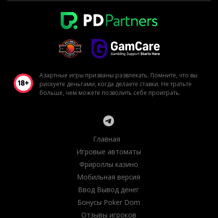
Азартные игры призваны развлекать. Помните, что вы
рискуете деньгами, когда делаете ставки. Не тратьте
больше, чем можете позволить себе проиграть.
Главная
Игровые автоматы
Фрироллы казино
Мобильная версия
Ввод Вывод денег
Бонусы Poker Dom
Отзывы игроков