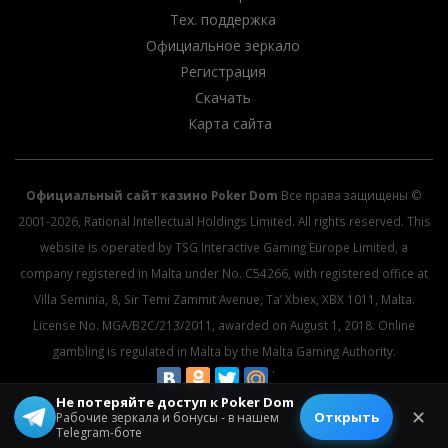
Тех. поддержка
Официальное зеркало
Регистрация
Скачать
Карта сайта
Официальный сайт казино Poker Dom
Все права защищены ©
2001-2026, Rational Intellectual Holdings Limited. All rights reserved. This
website is operated by TSG Interactive Gaming Europe Limited, a
company registered in Malta under No. C54266, with registered office at
Villa Seminia, 8, Sir Temi Zammit Avenue, Ta’ Xbiex, XBX 1011, Malta.
License No. MGA/B2C/213/2011, awarded on August 1, 2018. Online
gambling is regulated in Malta by the Malta Gaming Authority.
Не потеряйте доступ к Poker Dom
© 2026 All rights reserved.
✕
Открыть
Рабочие зеркала и бонусы - в нашем
Telegram-боте