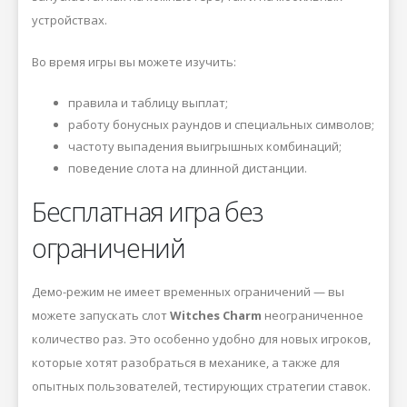
устройствах.
Во время игры вы можете изучить:
правила и таблицу выплат;
работу бонусных раундов и специальных символов;
частоту выпадения выигрышных комбинаций;
поведение слота на длинной дистанции.
Бесплатная игра без
ограничений
Демо-режим не имеет временных ограничений — вы
можете запускать слот
Witches Charm
неограниченное
количество раз. Это особенно удобно для новых игроков,
которые хотят разобраться в механике, а также для
опытных пользователей, тестирующих стратегии ставок.