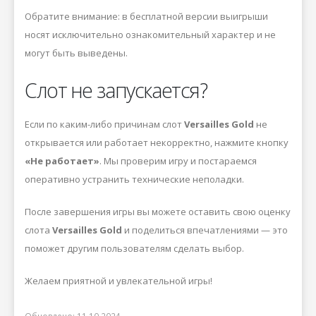
Обратите внимание: в бесплатной версии выигрыши
носят исключительно ознакомительный характер и не
могут быть выведены.
Слот не запускается?
Если по каким-либо причинам слот
Versailles Gold
не
открывается или работает некорректно, нажмите кнопку
«Не работает»
. Мы проверим игру и постараемся
оперативно устранить технические неполадки.
После завершения игры вы можете оставить свою оценку
слота
Versailles Gold
и поделиться впечатлениями — это
поможет другим пользователям сделать выбор.
Желаем приятной и увлекательной игры!
Обновлено:
11.10.2024