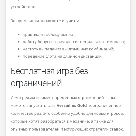
устройствах.
Во время игры вы можете изучить:
правила и таблицу выплат;
работу бонусных раундов и специальных символов;
частоту выпадения выигрышных комбинаций;
поведение слота на длинной дистанции.
Бесплатная игра без
ограничений
Демо-режим не имеет временных ограничений — вы
можете запускать слот
Versailles Gold
неограниченное
количество раз. Это особенно удобно для новых игроков,
которые хотят разобраться в механике, а также для
опытных пользователей, тестирующих стратегии ставок.