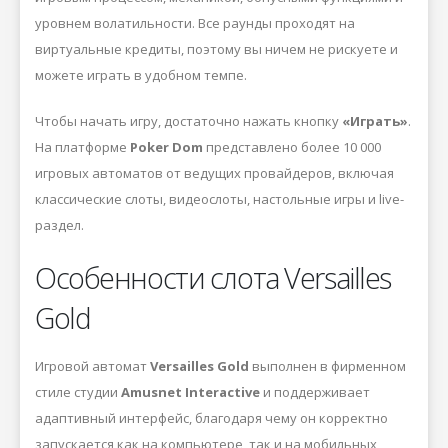
уровнем волатильности. Все раунды проходят на
виртуальные кредиты, поэтому вы ничем не рискуете и
можете играть в удобном темпе.
Чтобы начать игру, достаточно нажать кнопку
«Играть»
.
На платформе
Poker Dom
представлено более 10 000
игровых автоматов от ведущих провайдеров, включая
классические слоты, видеослоты, настольные игры и live-
раздел.
Особенности слота Versailles
Gold
Игровой автомат
Versailles Gold
выполнен в фирменном
стиле студии
Amusnet Interactive
и поддерживает
адаптивный интерфейс, благодаря чему он корректно
запускается как на компьютере, так и на мобильных