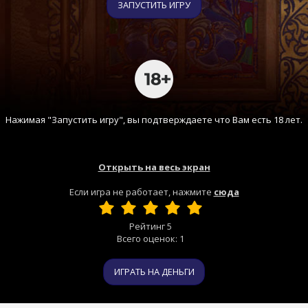
ЗАПУСТИТЬ ИГРУ
Нажимая "Запустить игру", вы подтверждаете что Вам есть 18 лет.
Открыть на весь экран
Если игра не работает, нажмите
сюда
Рейтинг
5
Всего оценок:
1
ИГРАТЬ НА ДЕНЬГИ