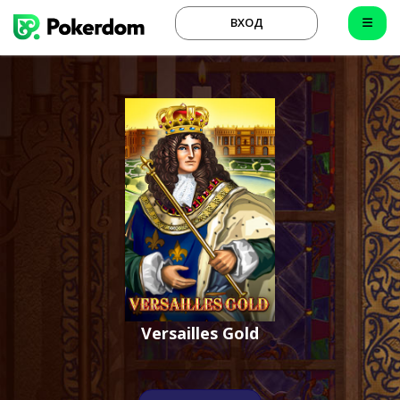
ВХОД
Versailles Gold