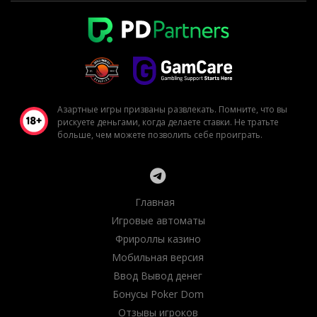
Азартные игры призваны развлекать. Помните, что вы
рискуете деньгами, когда делаете ставки. Не тратьте
больше, чем можете позволить себе проиграть.
Главная
Игровые автоматы
Фрироллы казино
Мобильная версия
Ввод Вывод денег
Бонусы Poker Dom
Отзывы игроков