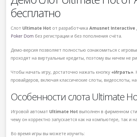
бесплатно
Слот
Ultimate Hot
от разработчика
Amusnet Interactive
Poker Dom
без регистрации и без пополнения счёта.
Демо-версия позволяет полностью ознакомиться с игровы
проходят на виртуальные кредиты, поэтому вы ничем не ри
Чтобы начать игру, достаточно нажать кнопку
«Играть»
.
провайдеров, включая классические слоты, видеослоты, нас
Особенности слота Ultimate Ho
Игровой автомат
Ultimate Hot
выполнен в фирменном сти
чему он корректно запускается как на компьютере, так и н
Во время игры вы можете изучить: