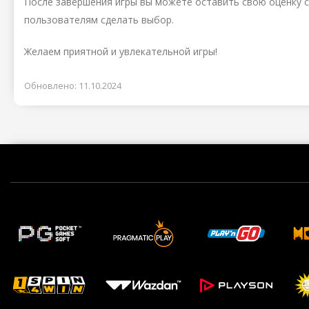
После завершения игры вы можете оставить свою оценку 
пользователям сделать выбор.
Желаем приятной и увлекательной игры!
Обновлено:
11.10.2024