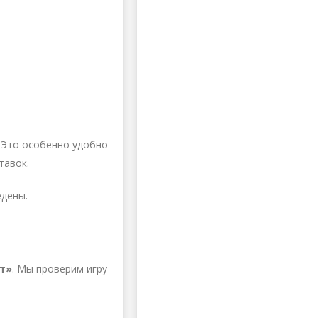
 Это особенно удобно
тавок.
едены.
т»
. Мы проверим игру