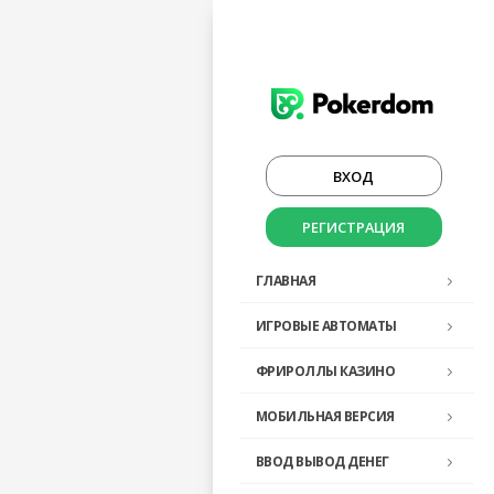
ВХОД
РЕГИСТРАЦИЯ
ГЛАВНАЯ
ИГРОВЫЕ АВТОМАТЫ
ФРИРОЛЛЫ КАЗИНО
МОБИЛЬНАЯ ВЕРСИЯ
ВВОД ВЫВОД ДЕНЕГ