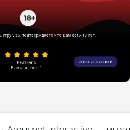
 игру", вы подтверждаете что Вам есть 18 лет.
ИГРАТЬ НА ДЕНЬГИ
Рейтинг
5
Всего оценок:
1
т Amusnet Interactive — игра