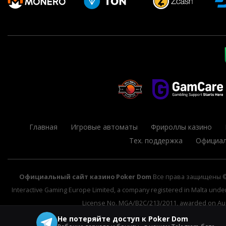
Главная
Игровые автоматы
Фрироллы казино
Тех. поддержка
Официал
Официальный сайт казино Poker Dom
Все права защищены © 200
Interactive Gaming Europe Limited, a company registered in Malta under N
License No. MGA/B2C/213/2011, awarded on Augus
Не потеряйте доступ к Poker Dom