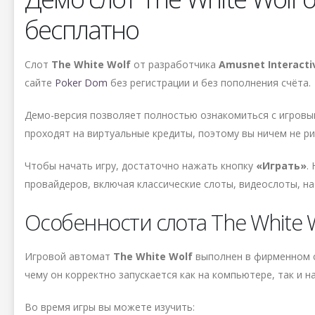
бесплатно
Слот
The White Wolf
от разработчика
Amusnet Interacti
сайте
Poker Dom
без регистрации и без пополнения счёта.
Демо-версия позволяет полностью ознакомиться с игровы
проходят на виртуальные кредиты, поэтому вы ничем не ри
Чтобы начать игру, достаточно нажать кнопку
«Играть»
.
провайдеров, включая классические слоты, видеослоты, нас
Особенности слота The White 
Игровой автомат
The White Wolf
выполнен в фирменном 
чему он корректно запускается как на компьютере, так и н
Во время игры вы можете изучить: