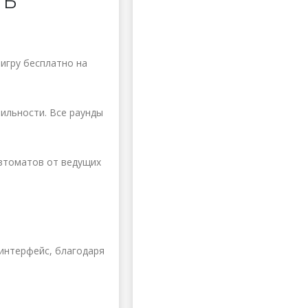
игру бесплатно на
ильности. Все раунды
автоматов от ведущих
интерфейс, благодаря