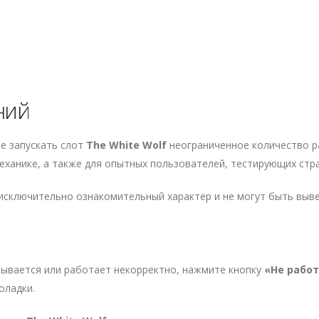
ний
е запускать слот
The White Wolf
неограниченное количество р
еханике, а также для опытных пользователей, тестирующих стра
исключительно ознакомительный характер и не могут быть выв
ывается или работает некорректно, нажмите кнопку
«Не рабо
оладки.