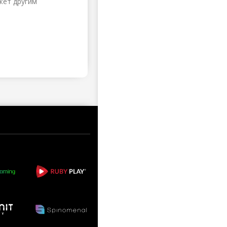
жет другим