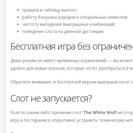
правила и таблицу выплат;
работу бонусных раундов и специальных символов;
частоту выпадения выигрышных комбинаций;
поведение слота на длинной дистанции.
Бесплатная игра без ограниче
Демо-режим не имеет временных ограничений — вы может
удобно для новых игроков, которые хотят разобраться в м
Обратите внимание: в бесплатной версии выигрыши носят 
Слот не запускается?
Если по каким-либо причинам слот
The White Wolf
не откр
игру и постараемся оперативно устранить технические неп