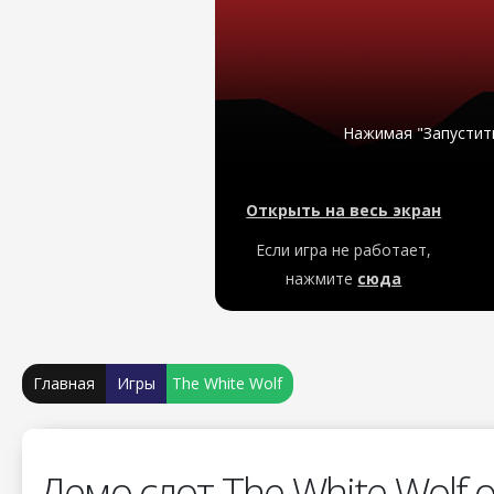
Нажимая "Запустить
Открыть на весь экран
Если игра не работает,
нажмите
сюда
Главная
Игры
The White Wolf
Демо слот The White Wolf о