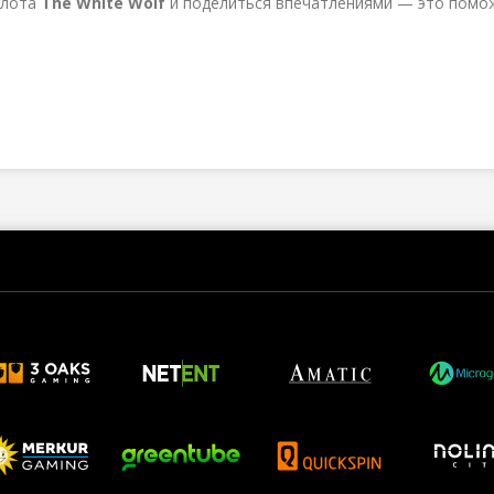
слота
The White Wolf
и поделиться впечатлениями — это помо