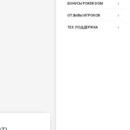
БОНУСЫ POKER DOM
ОТЗЫВЫ ИГРОКОВ
ТЕХ. ПОДДЕРЖКА
ать