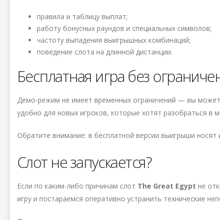
правила и таблицу выплат;
работу бонусных раундов и специальных символов;
частоту выпадения выигрышных комбинаций;
поведение слота на длинной дистанции.
Бесплатная игра без ограниче
Демо-режим не имеет временных ограничений — вы может
удобно для новых игроков, которые хотят разобраться в м
Обратите внимание: в бесплатной версии выигрыши носят 
Слот не запускается?
Если по каким-либо причинам слот
The Great Egypt
не отк
игру и постараемся оперативно устранить технические неп