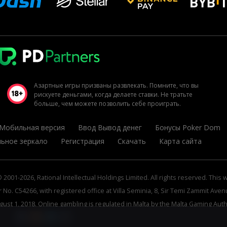
Азартные игры призваны развлекать. Помните, что вы
рискуете деньгами, когда делаете ставки. Не тратьте
больше, чем можете позволить себе проиграть.
Мобильная версия
Ввод Вывод денег
Бонусы Poker Dom
ьное зеркало
Регистрация
Скачать
Карта сайта
1-2026, Rational Intellectual Holdings Limited. All rights reserved. This 
o. C54266, with registered office at Villa Seminia, 8, Sir Temi Zammit Avenu
t 1, 2018. Online gambling is regulated in Malta by the Malta Gaming Autho