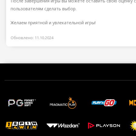
После завершения игры вы можете оставить свою оценку 
пользователям сделать выбор.
Желаем приятной и увлекательной игры!
Обновлено:
11.10.2024