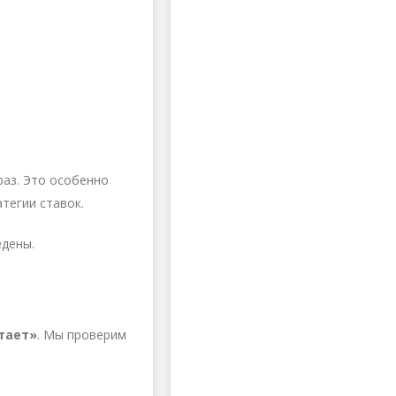
аз. Это особенно
тегии ставок.
едены.
тает»
. Мы проверим