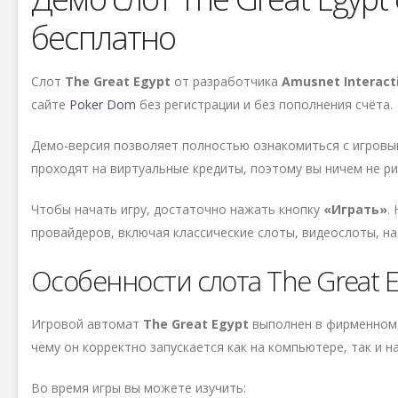
бесплатно
Слот
The Great Egypt
от разработчика
Amusnet Interact
сайте
Poker Dom
без регистрации и без пополнения счёта.
Демо-версия позволяет полностью ознакомиться с игровы
проходят на виртуальные кредиты, поэтому вы ничем не ри
Чтобы начать игру, достаточно нажать кнопку
«Играть»
.
провайдеров, включая классические слоты, видеослоты, нас
Особенности слота The Great E
Игровой автомат
The Great Egypt
выполнен в фирменном 
чему он корректно запускается как на компьютере, так и н
Во время игры вы можете изучить: