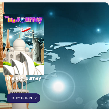
The Big Journey
ЗАПУСТИТЬ ИГРУ