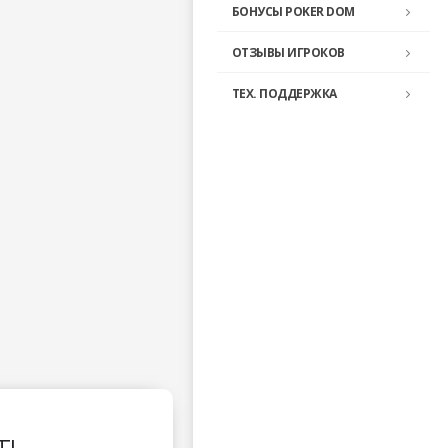
БОНУСЫ POKER DOM
ОТЗЫВЫ ИГРОКОВ
ТЕХ. ПОДДЕРЖКА
ть