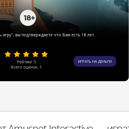
 игру", вы подтверждаете что Вам есть 18 лет.
ИГРАТЬ НА ДЕНЬГИ
Рейтинг
5
Всего оценок:
1
от Amusnet Interactive — игра