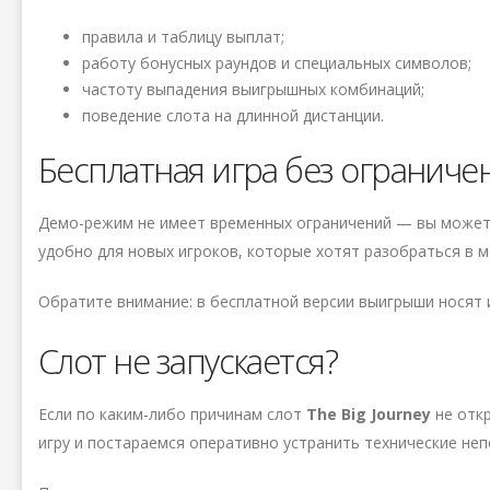
правила и таблицу выплат;
работу бонусных раундов и специальных символов;
частоту выпадения выигрышных комбинаций;
поведение слота на длинной дистанции.
Бесплатная игра без ограниче
Демо-режим не имеет временных ограничений — вы может
удобно для новых игроков, которые хотят разобраться в м
Обратите внимание: в бесплатной версии выигрыши носят 
Слот не запускается?
Если по каким-либо причинам слот
The Big Journey
не отк
игру и постараемся оперативно устранить технические неп