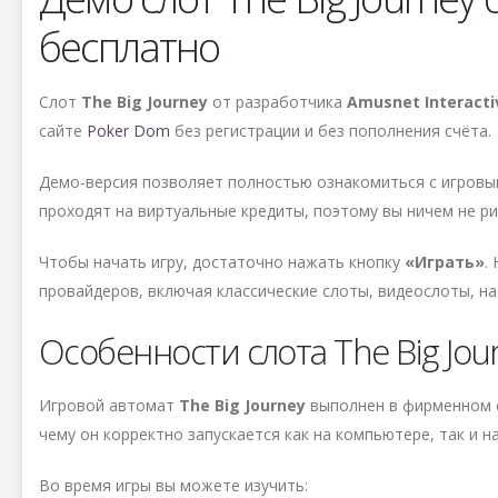
бесплатно
Слот
The Big Journey
от разработчика
Amusnet Interacti
сайте
Poker Dom
без регистрации и без пополнения счёта.
Демо-версия позволяет полностью ознакомиться с игровы
проходят на виртуальные кредиты, поэтому вы ничем не ри
Чтобы начать игру, достаточно нажать кнопку
«Играть»
.
провайдеров, включая классические слоты, видеослоты, нас
Особенности слота The Big Jou
Игровой автомат
The Big Journey
выполнен в фирменном 
чему он корректно запускается как на компьютере, так и н
Во время игры вы можете изучить: